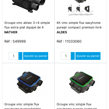
Groupe vmc alineo 3-r4 simple
Kit vmc simple flux easyhome
flux extra-plat équipé de 4
pureair compact premium livré
régulateurs sanitaires
avec 3 grilles colorline et 4
NATHER
ALDES
entrées d'airs filtrantes airfilter
Réf : 549999
Réf : 11033060
Quantité
Quantité
Augmenter quantité
Ajouter au panier
Augmenter quantité
Ajouter au panier
Diminuer quantité
Diminuer quantité
Groupe vmc simple flux
Groupe vmc simple flux
easyhome hygroréglable
easyhome pureair compact