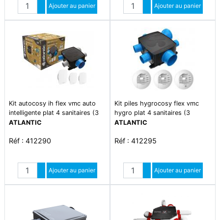
Quantité
Quantité
Augmenter quantité
Ajouter au panier
Augmenter quantité
Ajouter au panier
Diminuer quantité
Diminuer quantité
Kit autocosy ih flex vmc auto
Kit piles hygrocosy flex vmc
intelligente plat 4 sanitaires (3
hygro plat 4 sanitaires (3
bouches lines)
bouches)
ATLANTIC
ATLANTIC
Réf : 412290
Réf : 412295
Quantité
Quantité
Augmenter quantité
Ajouter au panier
Augmenter quantité
Ajouter au panier
Diminuer quantité
Diminuer quantité