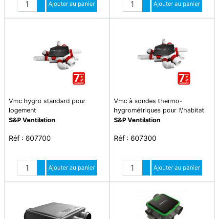
Augmenter quantité
Ajouter au panier
Augmenter quantité
Ajouter au panier
Diminuer quantité
Diminuer quantité
Vmc hygro standard pour
Vmc à sondes thermo-
logement
hygrométriques pour l\'habitat
(rénovation/remplacement)
pavillonnaire jusqu\'à 6 sanit.
S&P Ventilation
S&P Ventilation
jusqu\'à 6 sanitaires
Réf : 607700
Réf : 607300
Quantité
Quantité
Augmenter quantité
Ajouter au panier
Augmenter quantité
Ajouter au panier
Diminuer quantité
Diminuer quantité