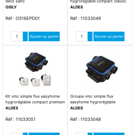
deco salto
hygroréglable compact classic
livré avec 3 bouches curve
OSILY
ALDES
Réf : OS16EPD01
Réf : 11033049
Quantité
Quantité
Augmenter quantité
Ajouter au panier
Augmenter quantité
Ajouter au panier
Diminuer quantité
Diminuer quantité
Kit vmc simple flux easyhome
Groupe vmc simple flux
hygroréglable compact premium
easyhome hygroréglable
micro watt livré avec 3 bouches
compact classic
ALDES
ALDES
curve
Réf : 11033051
Réf : 11033048
Quantité
Quantité