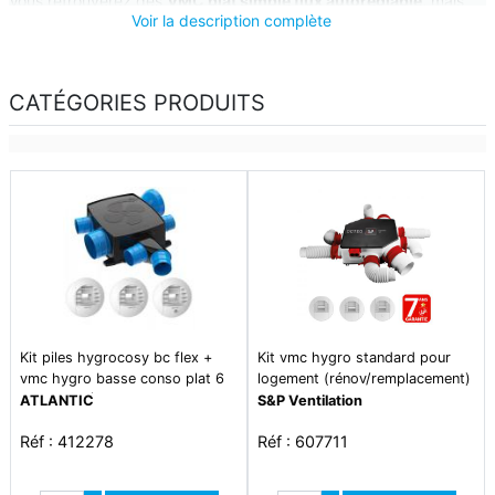
Vous retrouverez des
VMC plat simple flux autoréglable,
mais
Voir la description complète
aussi des
VMC plates simple flux hygroréglable
.
CATÉGORIES PRODUITS
Kit piles hygrocosy bc flex +
Kit vmc hygro standard pour
vmc hygro basse conso plat 6
logement (rénov/remplacement)
sanitaires (3bouches)
jusqu\'à 6 sanitaires
ATLANTIC
S&P Ventilation
Réf : 412278
Réf : 607711