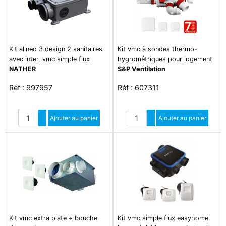
Kit alineo 3 design 2 sanitaires
Kit vmc à sondes thermo-
avec inter, vmc simple flux
hygrométriques pour logement
compact autoreglable avec
jusqu\'à 6 sanitaires
NATHER
S&P Ventilation
bouches design , équipé de 4
Réf : 997957
Réf : 607311
régulateurs et 2 bouchons
Quantité
Quantité
Augmenter quantité
Ajouter au panier
Augmenter quantité
Ajouter au panier
Diminuer quantité
Diminuer quantité
Kit vmc extra plate + bouche
Kit vmc simple flux easyhome