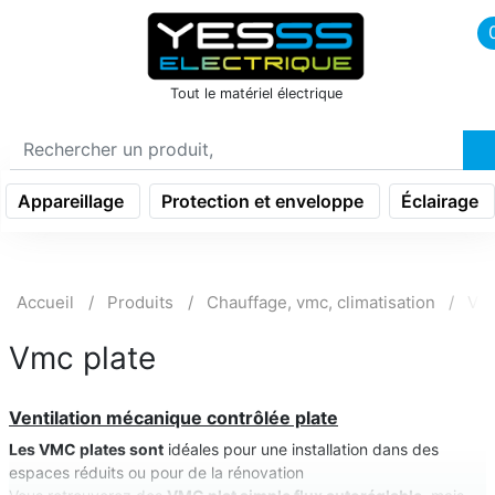
icon menu burger
Tout le matériel électrique
Appareillage
Protection et enveloppe
Éclairage
Accueil
Produits
Chauffage, vmc, climatisation
Ven
Vmc plate
Ventilation mécanique contrôlée plate
Les VMC plates sont
idéales pour une installation dans des
espaces réduits ou pour de la rénovation