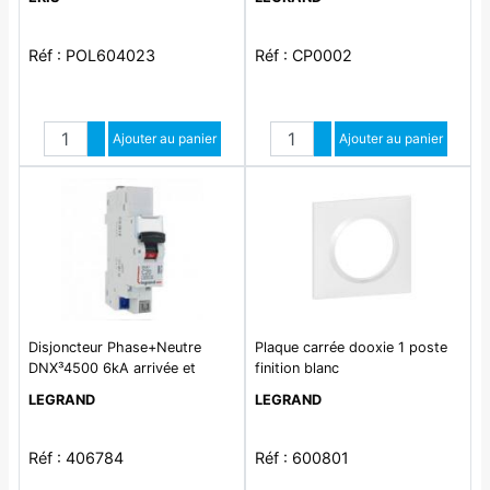
Réf : POL604023
Réf : CP0002
Quantité
Quantité
Augmenter quantité
Ajouter au panier
Augmenter quantité
Ajouter au panier
Diminuer quantité
Diminuer quantité
Disjoncteur Phase+Neutre
Plaque carrée dooxie 1 poste
DNX³4500 6kA arrivée et
finition blanc
sortie borne automatique -
LEGRAND
LEGRAND
1P+N 230V~ 20A courbe C - 1
module
Réf : 406784
Réf : 600801