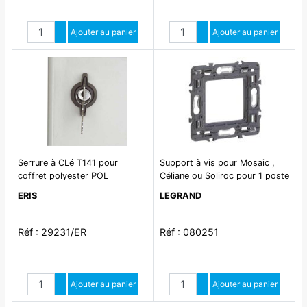
Quantité
Quantité
Augmenter quantité
Ajouter au panier
Augmenter quantité
Ajouter au panier
Diminuer quantité
Diminuer quantité
Serrure à CLé T141 pour
Support à vis pour Mosaic ,
coffret polyester POL
Céliane ou Soliroc pour 1 poste
ou - 2 modules
ERIS
LEGRAND
Réf : 29231/ER
Réf : 080251
Quantité
Quantité
Augmenter quantité
Ajouter au panier
Augmenter quantité
Ajouter au panier
Diminuer quantité
Diminuer quantité