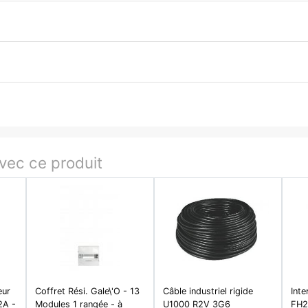
ec ce produit
eur
Coffret Rési. Gale\'O - 13
Câble industriel rigide
Inte
2A -
Modules 1 rangée - à
U1000 R2V 3G6
FH2