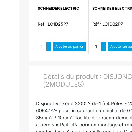
bobine 230Vca
bobine 230Vca
SCHNEIDER ELECTRIC
SCHNEIDER ELECTRI
Réf : LC1D25P7
Réf : LC1D32P7
Quantité
Quantit
Augmenter quantité
Ajouter au panier
Augmenter qua
Ajouter au pa
Diminuer quantité
Diminuer quant
Détails du produit :
DISJONC
(2MODULES)
Disjoncteur série S200 ? de 1 à 4 Pôles -
60947-2- pour un courant nominal In de 0.
35mm2 / 10mm2 facilitent le raccordement d
arrière sur Rail DIN pour un montage et retr
monter dans n'importe quelle position. L'in