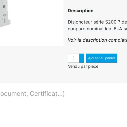
Description
Disjoncteur série S200 ? d
coupure nominal Icn. 6kA se
Voir la description complèt
Quantité
Augmenter quantité
Ajouter au panier
Diminuer quantité
Vendu par pièce
cument, Certificat...)