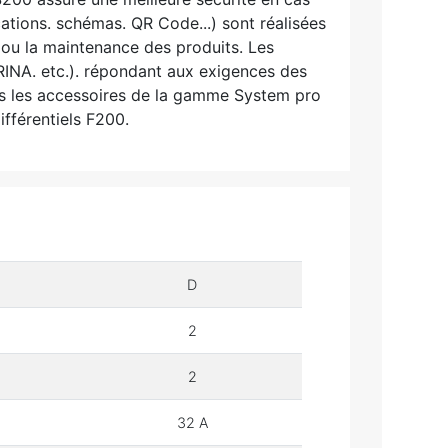
cations. schémas. QR Code...) sont réalisées
t ou la maintenance des produits. Les
RINA. etc.). répondant aux exigences des
tous les accessoires de la gamme System pro
fférentiels F200.
D
2
2
32 A