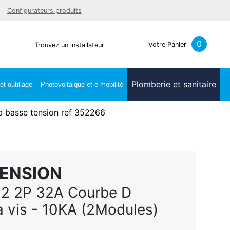
Facebook
Youtube
LinkedIn
Instagra
Configurateurs produits
0
Votre Panier
Trouvez un installateur
Plomberie et sanitaire
t outillage
Photovoltaique et e-mobilité
 basse tension ref 352266
TENSION
02 2P 32A Courbe D
 vis - 10KA (2Modules)