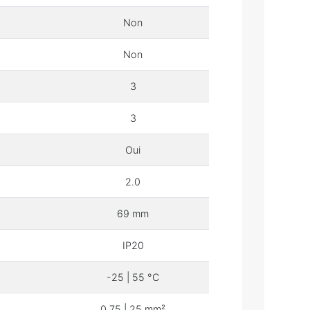
Non
Non
3
3
Oui
2.0
69 mm
IP20
-25 | 55 °C
0.75 | 25 mm²