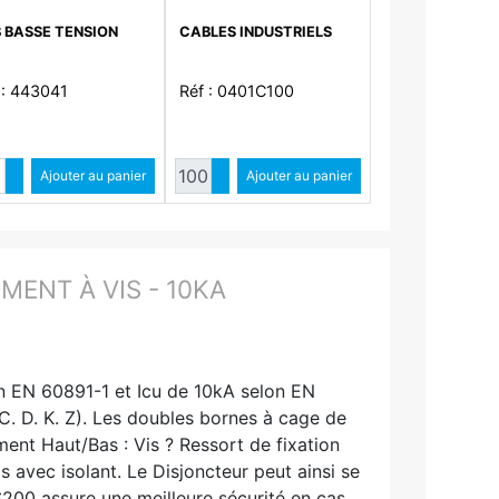
A - Type AC
 BASSE TENSION
CABLES INDUSTRIELS
 : 443041
Réf : 0401C100
Quantité
Quantité
Augmenter quantité
Ajouter au panier
Augmenter quantité
Ajouter au panier
Diminuer quantité
Diminuer quantité
ENT À VIS - 10KA
on EN 60891-1 et Icu de 10kA selon EN
. D. K. Z). Les doubles bornes à cage de
ent Haut/Bas : Vis ? Ressort de fixation
is avec isolant. Le Disjoncteur peut ainsi se
S200 assure une meilleure sécurité en cas