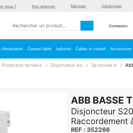
Marques
Catalogues
s-nous ?
Nos agences
Connexion
climatisation
Courant faible
Industrie
Cables et conduit
Accessoires e
Abb
Protection tertiaire
Disjoncteur vis
2p courbe d
ABB BASSE 
Disjoncteur S2
Raccordement à
REF : 352266