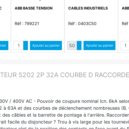
équiper
Couronne 50M
30m
C
ABB BASSE TENSION
CABLES INDUSTRIELS
ABB
Réf : 799221
Réf : 0403C50
Réf
é
Quantité
Quantité
ntité
nier
Augmenter quantité
Ajouter au panier
Augmenter quantité
Ajouter au panier
ité
Diminuer quantité
Diminuer quantité
TEUR S202 2P 32A COURBE D RACCORDEM
 230V / 400V AC - Pouvoir de coupure nominal Icn. 6kA sel
2 à 63A et des courbes de déclenchement nombreuses (B. C
es câbles et la barrette de pontage à l'arrière. Raccordem
ait facile du disjoncteur ? Trou à vis large pour les tournev
dicateur réel de la position des contacts en face avant du 