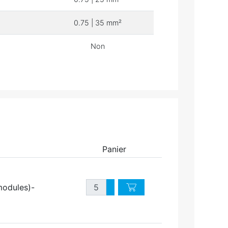
0.75 | 35 mm²
Non
Panier
Quantité
modules)-
Augmenter quantité
Diminuer quantité