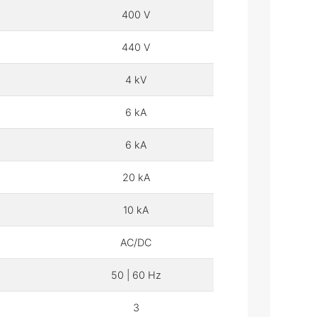
400 V
440 V
4 kV
6 kA
6 kA
20 kA
10 kA
AC/DC
50 | 60 Hz
3