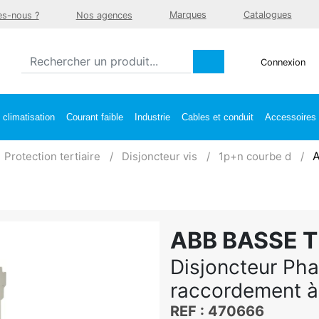
Marques
Catalogues
s-nous ?
Nos agences
Connexion
climatisation
Courant faible
Industrie
Cables et conduit
Accessoires e
A
Protection tertiaire
Disjoncteur vis
1p+n courbe d
ABB BASSE 
Disjoncteur Ph
raccordement à
REF : 470666