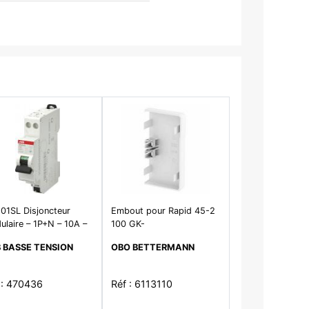
01SL Disjoncteur
Embout pour Rapid 45-2
laire – 1P+N – 10A –
100 GK-
rbe C– 4500A/6kA–
E53100RW/106x56x22/PC-
 BASSE TENSION
OBO BETTERMANN
gnable-Auto
ABS
 : 470436
Réf : 6113110