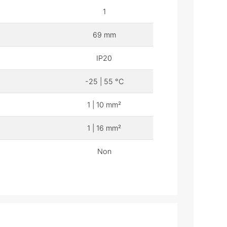
1
69 mm
IP20
-25 | 55 °C
1 | 10 mm²
1 | 16 mm²
Non