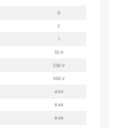
D
2
1
32 A
230 V
500 V
4 kV
6 kA
6 kA