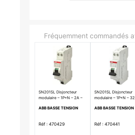
Fréquemment commandés av
SN201SL Disjoncteur
SN201SL Disjoncteur
modulaire – 1P+N – 2A –
modulaire – 1P+N – 32
courbe C – 4500A/6kA–
courbe C– 4500A/6kA
ABB BASSE TENSION
ABB BASSE TENSION
peignable-Auto
peignable-Auto
Réf : 470429
Réf : 470441