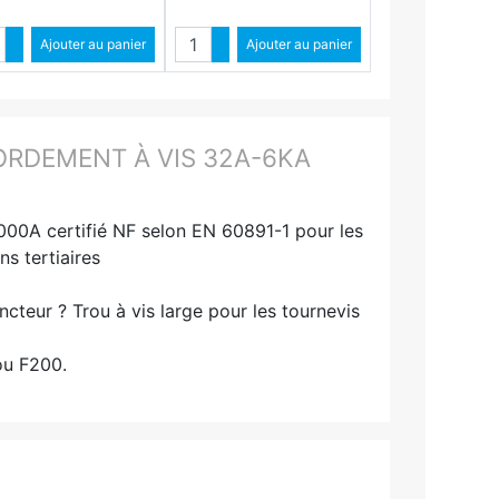
Quantité
Quantité
Augmenter quantité
Ajouter au panier
Augmenter quantité
Ajouter au panier
Diminuer quantité
Diminuer quantité
RDEMENT À VIS 32A-6KA
000A certifié NF selon EN 60891-1 pour les
ns tertiaires
ncteur ? Trou à vis large pour les tournevis
ou F200.