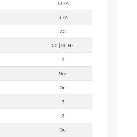
10 kA
6 kA
AC
50 | 60 Hz
3
Non
Oui
3
2
Oui