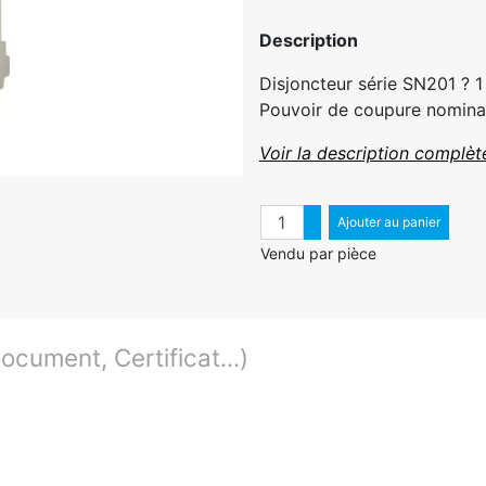
Description
Disjoncteur série SN201 ? 
Pouvoir de coupure nominal
Voir la description complèt
Quantité
Augmenter quantité
Ajouter au panier
Diminuer quantité
Vendu par pièce
cument, Certificat...)