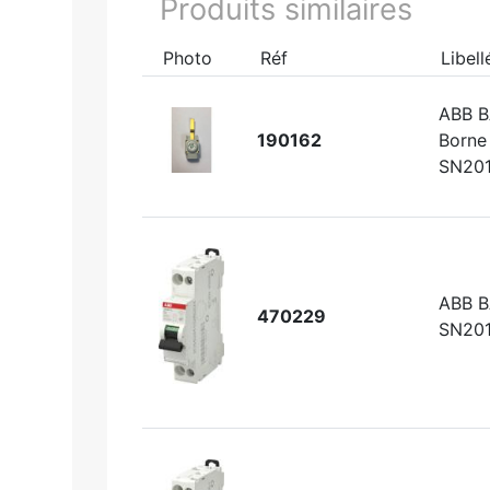
Produits similaires
Photo
Réf
Libell
ABB 
190162
Borne 
SN201 
ABB 
470229
SN201