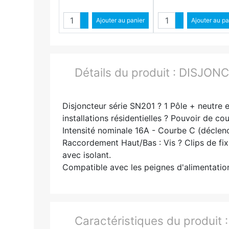
Quantité
Quantit
Augmenter quantité
Ajouter au panier
Augmenter qua
Ajouter au pa
Diminuer quantité
Diminuer quant
Détails du produit :
DISJONC
Disjoncteur série SN201 ? 1 Pôle + neutre
installations résidentielles ? Pouvoir de co
Intensité nominale 16A - Courbe C (déclen
Raccordement Haut/Bas : Vis ? Clips de fixa
avec isolant.
Compatible avec les peignes d'alimentation
Caractéristiques du produit 