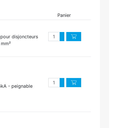
Panier
Quantité
 pour disjoncteurs
Augmenter quantité
Diminuer quantité
5 mm²
Quantité
Augmenter quantité
kA - peignable
Diminuer quantité