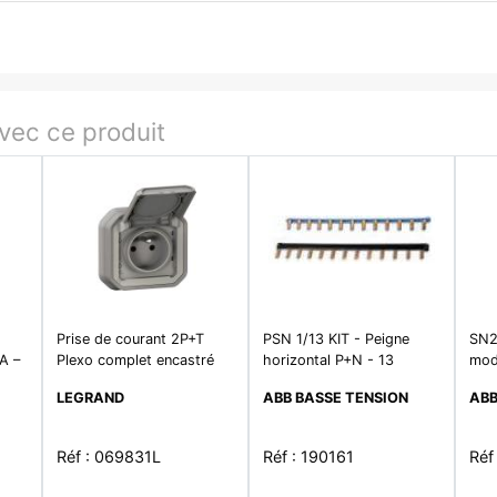
ec ce produit
Prise de courant 2P+T
PSN 1/13 KIT - Peigne
SN2
A –
Plexo complet encastré
horizontal P+N - 13
modu
–
gris
modules (Mini de Cde
cou
LEGRAND
ABB BASSE TENSION
ABB
5Kits)
pei
Réf : 069831L
Réf : 190161
Réf