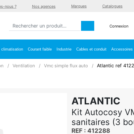
Marques
Catalogues
s-nous ?
Nos agences
Connexion
climatisation
Courant faible
Industrie
Cables et conduit
Accessoires e
Atlantic ref 412
on
Ventilation
Vmc simple flux auto
ATLANTIC
Kit Autocosy V
sanitaires (3 b
REF : 412288