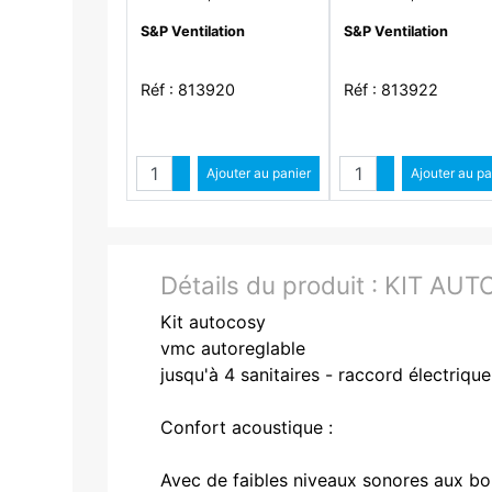
mm, zérophtalate, D 80
mm, zérophtalate, D 
S&P Ventilation
S&P Ventilation
mm, long 6 m - GP ISO
mm, long 6 m - GP IS
80 ECOSOFT
125 ECOSOFT
Réf : 813920
Réf : 813922
Quantité
Quantit
Augmenter quantité
Ajouter au panier
Augmenter qua
Ajouter au pa
Diminuer quantité
Diminuer quant
Détails du produit :
KIT AUT
Kit autocosy
vmc autoreglable
jusqu'à 4 sanitaires - raccord électrique
Confort acoustique :
Avec de faibles niveaux sonores aux bou