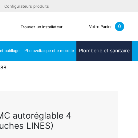
Facebook
Youtube
LinkedIn
Instagra
Configurateurs produits
0
Votre Panier
Trouvez un installateur
Plomberie et sanitaire
t outillage
Photovoltaique et e-mobilité
288
MC autoréglable 4
ouches LINES)