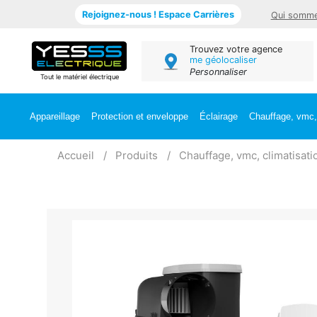
Rejoignez-nous ! Espace Carrières
Qui somme
Trouvez votre agence
me géolocaliser
Personnaliser
Tout le matériel électrique
Appareillage
Protection et enveloppe
Éclairage
Chauffage, vmc, 
Accueil
Produits
Chauffage, vmc, climatisati