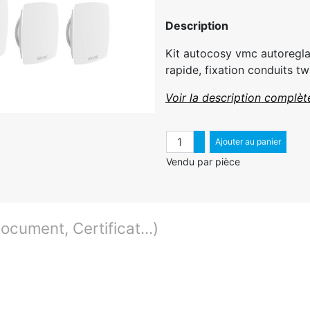
Description
Kit autocosy vmc autoreglab
rapide, fixation conduits tw
Voir la description complèt
Quantité
Augmenter quantité
Ajouter au panier
Diminuer quantité
Vendu par pièce
cument, Certificat...)