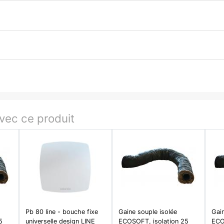
ec ce produit
Pb 80 line - bouche fixe
Gaine souple isolée
Gain
5
universelle design LINE
ECOSOFT, isolation 25
ECO