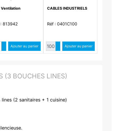
 zérophtalate, D 125
 Ventilation
CABLES INDUSTRIELS
 long 10m - GP ISO
-10M ECOSOFT
 : 813942
Réf : 0401C100
Quantité
Quantité
Augmenter quantité
Ajouter au panier
Augmenter quantité
Ajouter au panier
Diminuer quantité
Diminuer quantité
 (3 BOUCHES LINES)
lines (2 sanitaires + 1 cuisine)
lencieuse.