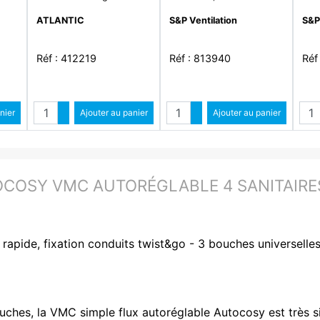
125
avec manchon court
mm, zérophtalate, D 80
mm,
ATLANTIC
S&P Ventilation
S&P
O
diamètre 80
mm, long 10 m - GP ISO
mm,
80-10M ECOSOFT
125
Réf : 412219
Réf : 813940
Réf
é
Quantité
Quantité
ntité
nier
Augmenter quantité
Ajouter au panier
Augmenter quantité
Ajouter au panier
ité
Diminuer quantité
Diminuer quantité
OCOSY VMC AUTORÉGLABLE 4 SANITAIRES
 rapide, fixation conduits twist&go - 3 bouches universelles 
ches, la VMC simple flux autoréglable Autocosy est très si