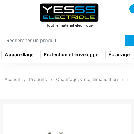
icon menu burger
Tout le matériel électrique
Appareillage
Protection et enveloppe
Éclairage
Accueil
Produits
Chauffage, vmc, climatisation
Pom