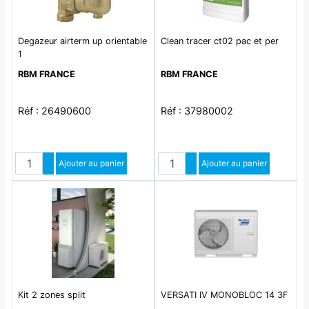
Degazeur airterm up orientable
Clean tracer ct02 pac et per
1
RBM FRANCE
RBM FRANCE
Réf : 26490600
Réf : 37980002
Quantité
Quantité
Augmenter quantité
Ajouter au panier
Augmenter quantité
Ajouter au panier
Diminuer quantité
Diminuer quantité
Kit 2 zones split
VERSATI IV MONOBLOC 14 3F