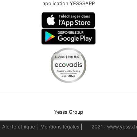
application YESSSAPP
Facebook
Instagram
Youtube
LinkedIn
Yesss Group
Alerte éthique
|
Mentions légales
|
2021 : www.yesss.f