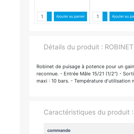
Quantité
Quantit
Augmenter quantité
Ajouter au panier
Augmenter qua
Ajouter au pa
Diminuer quantité
Diminuer quant
Détails du produit :
ROBINET
Robinet de puisage à potence pour un gain
reconnue. - Entrée Mâle 15/21 (1/2") - Sorti
maxi : 10 bars. - Température d'utilisatio
Caractéristiques du produit 
commande