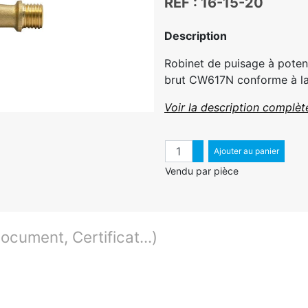
REF : 16-15-20
Description
Robinet de puisage à potenc
brut CW617N conforme à la
Voir la description complèt
Quantité
Augmenter quantité
Ajouter au panier
Diminuer quantité
Vendu par pièce
cument, Certificat...)