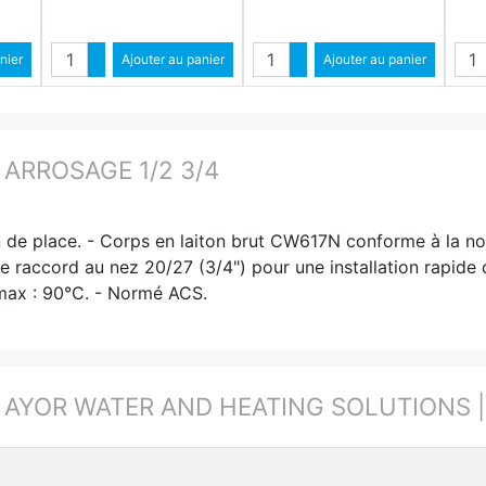
é
Quantité
Quantité
ntité
nier
Augmenter quantité
Ajouter au panier
Augmenter quantité
Ajouter au panier
ité
Diminuer quantité
Diminuer quantité
 ARROSAGE 1/2 3/4
 de place. - Corps en laiton brut CW617N conforme à la n
e raccord au nez 20/27 (3/4") pour une installation rapide d
n max : 90°C. - Normé ACS.
:
AYOR WATER AND HEATING SOLUTIONS | R