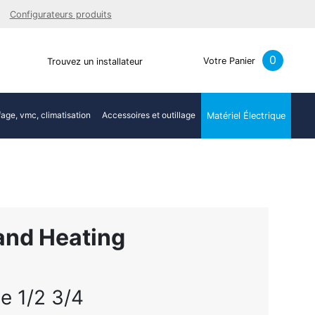
Facebook
Youtube
LinkedIn
Instagra
Configurateurs produits
0
Votre Panier
Trouvez un installateur
age, vmc, climatisation
Accessoires et outillage
Matériel Électrique
and Heating
e 1/2 3/4