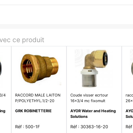
ec ce produit
x3/4
RACCORD MALE LAITON
Coude visser ecrtour
racc
P/POLYETHYL.1/2-20
16x3/4 mc fixomult
26x
ing
GRK ROBINETTERIE
AYOR Water and Heating
AYO
Solutions
Sol
Réf : 500-1F
Réf : 30363-16-20
Réf