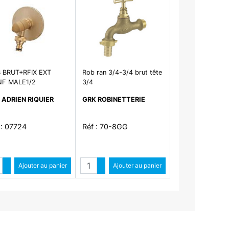
 BRUT+RFIX EXT
Rob ran 3/4-3/4 brut tête
F MALE1/2
3/4
 ADRIEN RIQUIER
GRK ROBINETTERIE
 : 07724
Réf : 70-8GG
ntité
Quantité
Augmenter quantité
Ajouter au panier
Augmenter quantité
Ajouter au panier
Diminuer quantité
Diminuer quantité