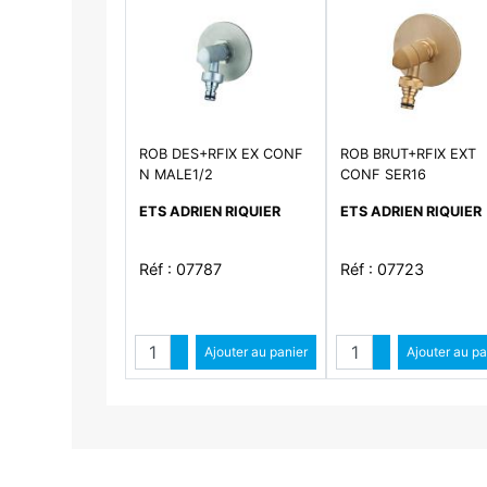
ROB DES+RFIX EX CONF
ROB BRUT+RFIX EXT
N MALE1/2
CONF SER16
ETS ADRIEN RIQUIER
ETS ADRIEN RIQUIER
Réf : 07787
Réf : 07723
Quantité
Quantité
Augmenter quantité
Ajouter au panier
Augmenter qua
Ajouter au pa
Diminuer quantité
Diminuer qu