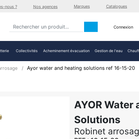
Marques
Catalogues
s-nous ?
Nos agences
Connexion
tterie
Collectivités
Acheminement évacuation
Gestion de l'eau
Chauff
Ayor water and heating solutions ref 16-15-20
arrosage
AYOR Water 
Solutions
Robinet arrosag