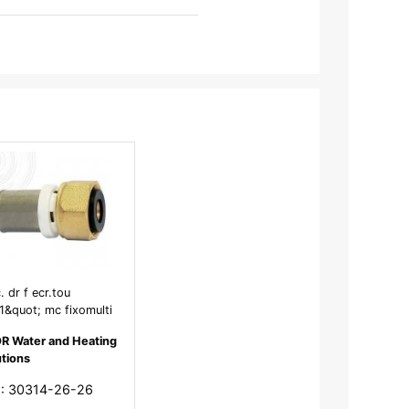
. dr f ecr.tou
1&quot; mc fixomulti
R Water and Heating
utions
 : 30314-26-26