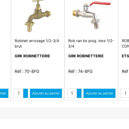
Robinet arrosage 1/2-3/4
Rob ran bs poig. inox 1/2-
ROB
brut
3/4
CON
GRK ROBINETTERIE
GRK ROBINETTERIE
ETS
Réf : 70-8FG
Réf : 74-8FG
Réf
Quantité
Quantité
Qua
ntité
nier
Augmenter quantité
Ajouter au panier
Augmenter quantité
Ajouter au panier
antité
Diminuer quantité
Diminuer quantité