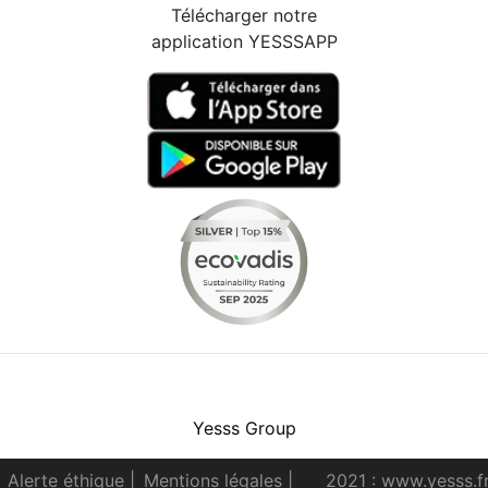
Télécharger notre
application YESSSAPP
Facebook
Instagram
Youtube
LinkedIn
Yesss Group
Alerte éthique
|
Mentions légales
|
2021 : www.yesss.f