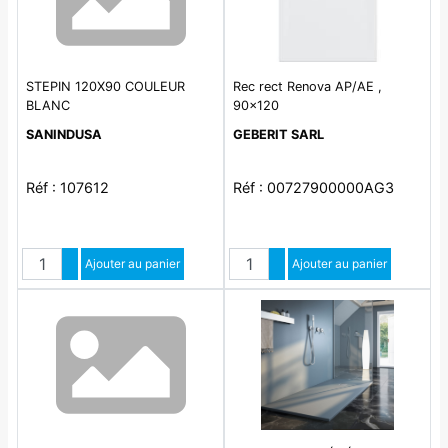
STEPIN 120X90 COULEUR
Rec rect Renova AP/AE ,
BLANC
90x120
SANINDUSA
GEBERIT SARL
Réf : 107612
Réf : 00727900000AG3
Quantité
Quantité
Augmenter quantité
Ajouter au panier
Augmenter quantité
Ajouter au panier
Diminuer quantité
Diminuer quantité