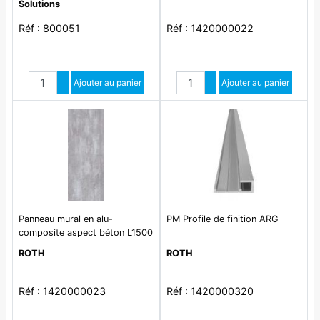
Solutions
Réf : 800051
Réf : 1420000022
Quantité
Quantité
Augmenter quantité
Ajouter au panier
Augmenter quantité
Ajouter au panier
Diminuer quantité
Diminuer quantité
Panneau mural en alu-
PM Profile de finition ARG
composite aspect béton L1500
x H2550mm épaisseur 3mm -
ROTH
ROTH
Coloris Gris surface perlée
Réf : 1420000023
Réf : 1420000320