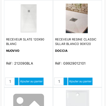
RECEVEUR SLATE 120X90
RECEVEUR RESINE CLASSIC
BLANC
SILLAR BLANCO 90X120
GRILLE INOX - SH
NUOVVO
DOCCIA
Réf : 212090BLA
Réf : G9929012101
Quantité
Quantité
Augmenter quantité
Ajouter au panier
Augmenter quantité
Ajouter au panier
Diminuer quantité
Diminuer quantité