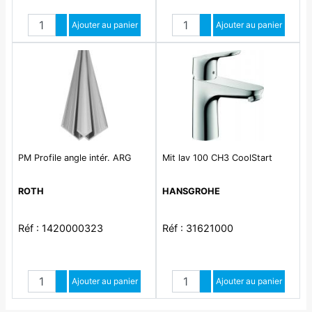
Quantité
Quantité
Augmenter quantité
Ajouter au panier
Augmenter quantité
Ajouter au panier
Diminuer quantité
Diminuer quantité
PM Profile angle intér. ARG
Mit lav 100 CH3 CoolStart
ROTH
HANSGROHE
Réf : 1420000323
Réf : 31621000
Quantité
Quantité
Augmenter quantité
Ajouter au panier
Augmenter quantité
Ajouter au panier
Diminuer quantité
Diminuer quantité