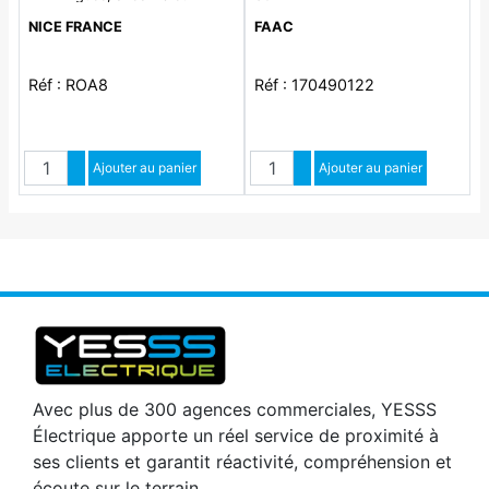
entretoises (pack de 10
NICE FRANCE
FAAC
pièces)
Réf : ROA8
Réf : 170490122
Quantité
Quantité
Augmenter quantité
Ajouter au panier
Augmenter quantité
Ajouter au panier
Diminuer quantité
Diminuer quantité
Avec plus de 300 agences commerciales, YESSS
Électrique apporte un réel service de proximité à
ses clients et garantit réactivité, compréhension et
écoute sur le terrain.