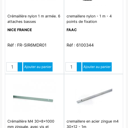
Crémaillère nylon 1 m armée. 6
cremaillere nylon - 1 m - 4
attaches basses
points de fixation
NICE FRANCE
FAAC
Réf : FR-SIR6MDR01
Réf : 6100344
Quantité
Quantité
Augmenter quantité
Ajouter au panier
Augmenter quantité
Ajouter au panier
Diminuer quantité
Diminuer quantité
Crémaillère M4 30x8x1000
cremaillere en acier zingue m4
mm zinguée, avec vis et
30x12 - 1m