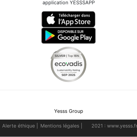
application YESSSAPP
Facebook
Instagram
Youtube
LinkedIn
Yesss Group
Alerte éthique
|
Mentions légales
|
2021 : www.yesss.f