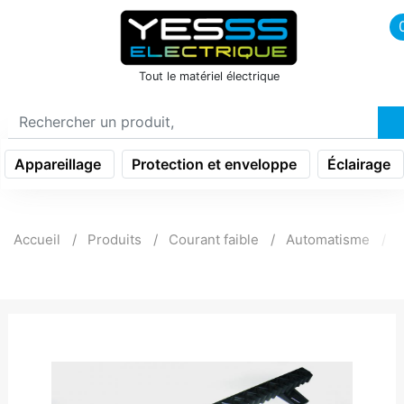
icon menu burger
Tout le matériel électrique
Appareillage
Protection et enveloppe
Éclairage
Accueil
Produits
Courant faible
Automatisme
P