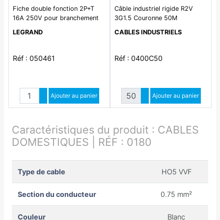
Fiche double fonction 2P+T
Câble industriel rigide R2V
16A 250V pour branchement
3G1.5 Couronne 50M
de 2 appareils sur une même
LEGRAND
CABLES INDUSTRIELS
prise
Réf : 050461
Réf : 0400C50
Quantité
Quantité
Augmenter quantité
Ajouter au panier
Augmenter quantité
Ajouter au panier
Diminuer quantité
Diminuer quantité
Caractéristiques du produit :
CABLES
DOMESTIQUES | RÉF : 0180
Type de cable
HO5 VVF
Section du conducteur
0.75 mm²
Couleur
Blanc