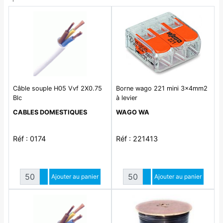
Câble souple H05 Vvf 2X0.75
Borne wago 221 mini 3x4mm2
Blc
à levier
CABLES DOMESTIQUES
WAGO WA
Réf : 0174
Réf : 221413
Quantité
Quantité
Augmenter quantité
Ajouter au panier
Augmenter quantité
Ajouter au panier
Diminuer quantité
Diminuer quantité