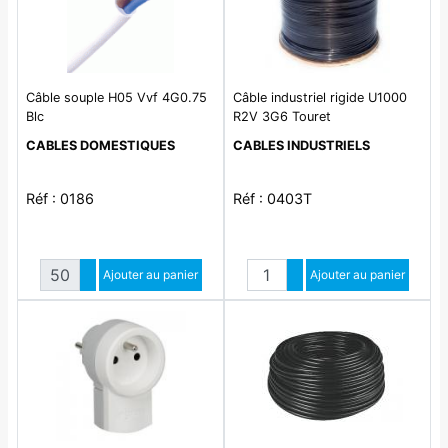
Câble souple H05 Vvf 4G0.75
Câble industriel rigide U1000
Blc
R2V 3G6 Touret
CABLES DOMESTIQUES
CABLES INDUSTRIELS
Réf : 0186
Réf : 0403T
Quantité
Quantité
Augmenter quantité
Ajouter au panier
Augmenter quantité
Ajouter au panier
Diminuer quantité
Diminuer quantité