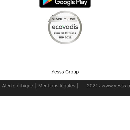
Facebook
Instagram
Youtube
LinkedIn
Yesss Group
Alerte éthique
|
Mentions légales
|
2021 : www.yesss.f