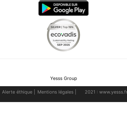
Facebook
Instagram
Youtube
LinkedIn
Yesss Group
Alerte éthique
|
Mentions légales
|
2021 : www.yesss.f