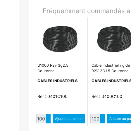
Fréquemment commandés av
U1000 R2v 3g2.5
Câble industriel rigide
Couronne
R2V 3G1.5 Couronne
100M
CABLES INDUSTRIELS
CABLES INDUSTRIEL
Réf : 0401C100
Réf : 0400C100
Quantité
Quantit
Augmenter quantité
Ajouter au panier
Augmenter qua
Ajouter au pa
Diminuer quantité
Diminuer quant