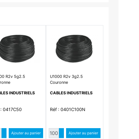
00 R2v 5g2.5
U1000 R2v 3g2.5
ronne
Couronne
LES INDUSTRIELS
CABLES INDUSTRIELS
 : 0417C50
Réf : 0401C100N
ntité
Quantité
Augmenter quantité
Ajouter au panier
Augmenter quantité
Ajouter au panier
Diminuer quantité
Diminuer quantité