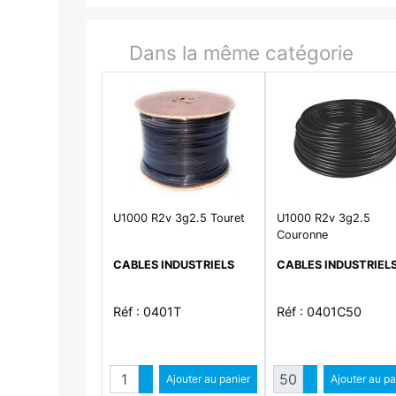
Dans la même catégorie
U1000 R2v 3g2.5 Touret
U1000 R2v 3g2.5
Couronne
CABLES INDUSTRIELS
CABLES INDUSTRIEL
Réf : 0401T
Réf : 0401C50
Quantité
Quantité
Augmenter quantité
Ajouter au panier
Augmenter qua
Ajouter au pa
Diminuer quantité
Diminuer qu