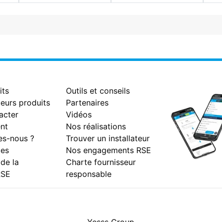
its
Outils et conseils
eurs produits
Partenaires
acter
Vidéos
nt
Nos réalisations
s-nous ?
Trouver un installateur
es
Nos engagements RSE
 de la
Charte fournisseur
RSE
responsable
Facebook
Instagram
Youtube
LinkedIn
Yesss Group