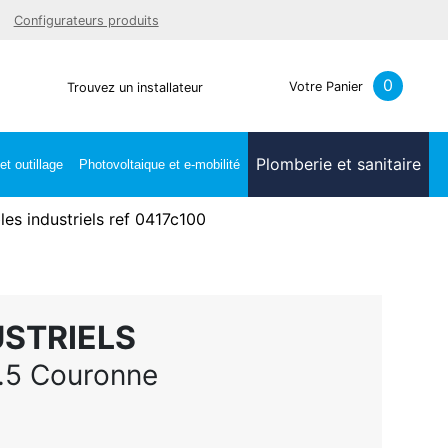
Facebook
Youtube
LinkedIn
Instagra
Configurateurs produits
0
Votre Panier
Trouvez un installateur
Plomberie et sanitaire
t outillage
Photovoltaique et e-mobilité
es industriels ref 0417c100
USTRIELS
.5 Couronne