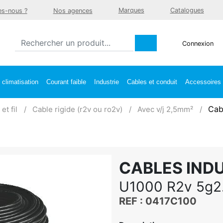
Marques
Catalogues
s-nous ?
Nos agences
Connexion
climatisation
Courant faible
Industrie
Cables et conduit
Accessoires e
Cabl
et fil
Cable rigide (r2v ou ro2v)
Avec v/j 2,5mm²
CABLES IND
U1000 R2v 5g2
REF : 0417C100