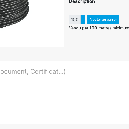
Description
Quantité
Augmenter quantité
Ajouter au panier
Diminuer quantité
Vendu par
100
mètres minimu
cument, Certificat...)