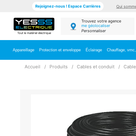
Rejoignez-nous ! Espace Carrières
Qui somme
Trouvez votre agence
me géolocaliser
Personnaliser
Tout le matériel électrique
Appareillage
Protection et enveloppe
Éclairage
Chauffage, vmc, 
Accueil
Produits
Cables et conduit
Cable 