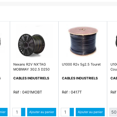
Nexans R2V NX'TAG
U1000 R2v 5g2.5 Touret
U10
MOBIWAY 3G2.5 D250
Cou
S
CABLES INDUSTRIELS
CABLES INDUSTRIELS
CAB
Réf : 0401MOBT
Réf : 0417T
Réf
Quantité
Quantité
Qua
ntité
nier
Augmenter quantité
Ajouter au panier
Augmenter quantité
Ajouter au panier
antité
Diminuer quantité
Diminuer quantité