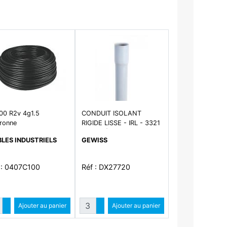
00 R2v 4g1.5
CONDUIT ISOLANT
ronne
RIGIDE LISSE - IRL - 3321
- TULIPÉ - NF -
LES INDUSTRIELS
GEWISS
LONGUEUR 3M -
DIAMÈTRE 20MM - GRIS
RAL7035
 : 0407C100
Réf : DX27720
Quantité
Quantité
Augmenter quantité
Ajouter au panier
Augmenter quantité
Ajouter au panier
Diminuer quantité
Diminuer quantité