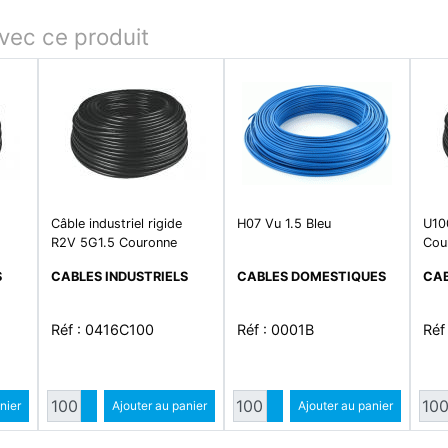
ec ce produit
Câble industriel rigide
H07 Vu 1.5 Bleu
U10
R2V 5G1.5 Couronne
Cou
100M
S
CABLES INDUSTRIELS
CABLES DOMESTIQUES
CAB
Réf : 0416C100
Réf : 0001B
Réf
é
Quantité
Quantité
ntité
nier
Augmenter quantité
Ajouter au panier
Augmenter quantité
Ajouter au panier
ité
Diminuer quantité
Diminuer quantité