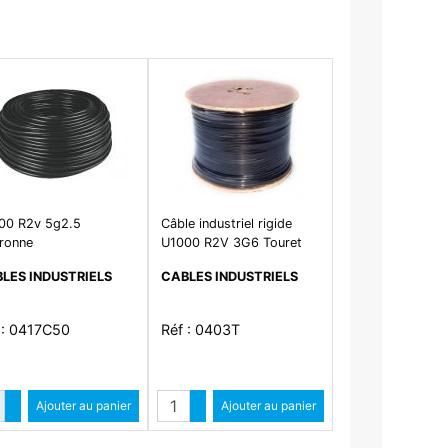
00 R2v 5g2.5
Câble industriel rigide
ronne
U1000 R2V 3G6 Touret
LES INDUSTRIELS
CABLES INDUSTRIELS
 : 0417C50
Réf : 0403T
Quantité
Quantité
Augmenter quantité
Ajouter au panier
Augmenter quantité
Ajouter au panier
Diminuer quantité
Diminuer quantité