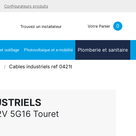
Facebook
Youtube
LinkedIn
Instagra
Configurateurs produits
0
Votre Panier
Trouvez un installateur
Plomberie et sanitaire
t outillage
Photovoltaique et e-mobilité
Cables industriels ref 0421t
USTRIELS
V 5G16 Touret