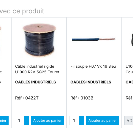
ec ce produit
Câble industriel rigide
Fil souple H07 Vk 16 Bleu
U10
t
U1000 R2V 5G25 Touret
Cou
S
CABLES INDUSTRIELS
CABLES INDUSTRIELS
CAB
Réf : 0422T
Réf : 0103B
Réf
é
Quantité
Quantité
ntité
nier
Augmenter quantité
Ajouter au panier
Augmenter quantité
Ajouter au panier
ité
Diminuer quantité
Diminuer quantité