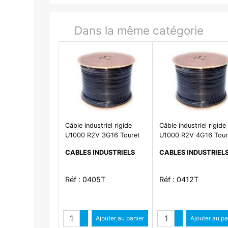
Dans la même catégorie
Câble industriel rigide
Câble industriel rigide
U1000 R2V 3G16 Touret
U1000 R2V 4G16 Tour
CABLES INDUSTRIELS
CABLES INDUSTRIEL
Réf : 0405T
Réf : 0412T
Quantité
Quantité
Augmenter quantité
Ajouter au panier
Augmenter qua
Ajouter au pa
Diminuer quantité
Diminuer qu