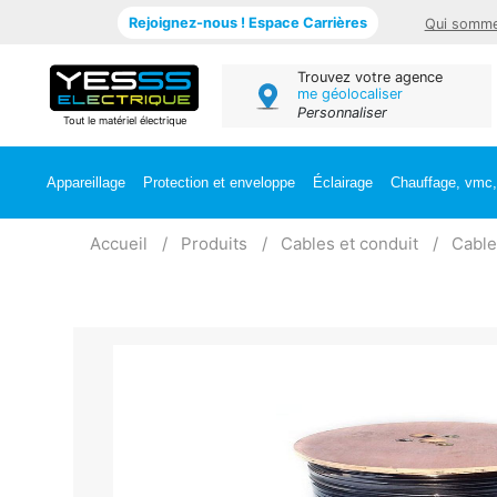
Rejoignez-nous ! Espace Carrières
Qui somme
Trouvez votre agence
me géolocaliser
Personnaliser
Tout le matériel électrique
Appareillage
Protection et enveloppe
Éclairage
Chauffage, vmc, 
Accueil
Produits
Cables et conduit
Cable 