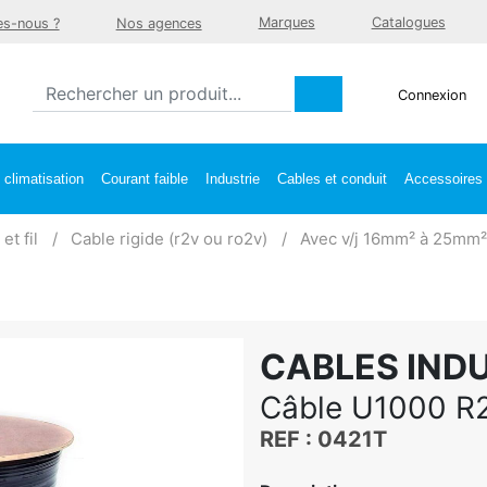
Marques
Catalogues
s-nous ?
Nos agences
Connexion
climatisation
Courant faible
Industrie
Cables et conduit
Accessoires e
et fil
Cable rigide (r2v ou ro2v)
Avec v/j 16mm² à 25mm²
CABLES IND
Câble U1000 R2
REF : 0421T