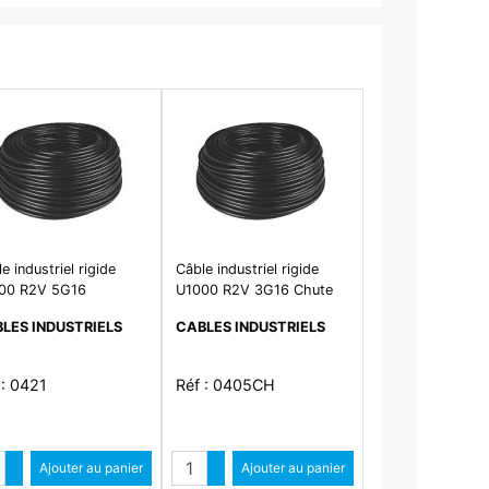
e industriel rigide
Câble industriel rigide
00 R2V 5G16
U1000 R2V 3G16 Chute
LES INDUSTRIELS
CABLES INDUSTRIELS
 : 0421
Réf : 0405CH
ntité
Quantité
Augmenter quantité
Ajouter au panier
Augmenter quantité
Ajouter au panier
Diminuer quantité
Diminuer quantité