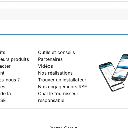
its
Outils et conseils
eurs produits
Partenaires
acter
Vidéos
nt
Nos réalisations
s-nous ?
Trouver un installateur
es
Nos engagements RSE
 de la
Charte fournisseur
RSE
responsable
Facebook
Instagram
Youtube
LinkedIn
Yesss Group