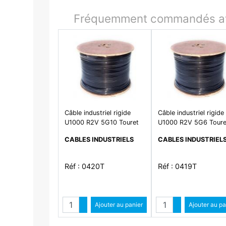
Fréquemment commandés av
Câble industriel rigide
Câble industriel rigide
U1000 R2V 5G10 Touret
U1000 R2V 5G6 Toure
CABLES INDUSTRIELS
CABLES INDUSTRIEL
Réf : 0420T
Réf : 0419T
Quantité
Quantit
Augmenter quantité
Ajouter au panier
Augmenter qua
Ajouter au pa
Diminuer quantité
Diminuer quant