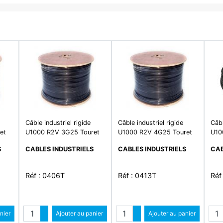
Câble industriel rigide
Câble industriel rigide
Câbl
et
U1000 R2V 3G25 Touret
U1000 R2V 4G25 Touret
U10
S
CABLES INDUSTRIELS
CABLES INDUSTRIELS
CAB
Réf : 0406T
Réf : 0413T
Réf
Quantité
Quantité
Qua
ntité
nier
Augmenter quantité
Ajouter au panier
Augmenter quantité
Ajouter au panier
antité
Diminuer quantité
Diminuer quantité