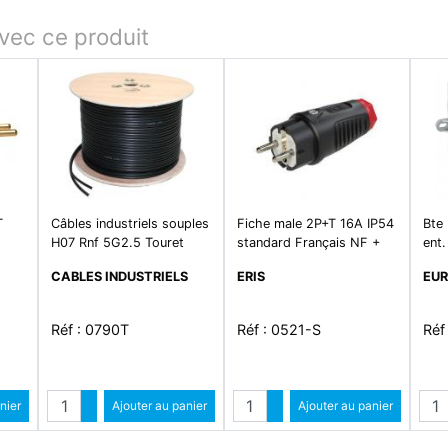
ec ce produit
T
Câbles industriels souples
Fiche male 2P+T 16A IP54
Bte
e
H07 Rnf 5G2.5 Touret
standard Français NF +
ent.
Schuko en caoutchouc
CABLES INDUSTRIELS
ERIS
EU
Réf : 0790T
Réf : 0521-S
Réf
é
Quantité
Quantité
ntité
nier
Augmenter quantité
Ajouter au panier
Augmenter quantité
Ajouter au panier
ité
Diminuer quantité
Diminuer quantité