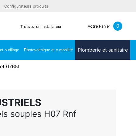
Facebook
Youtube
LinkedIn
Instagra
Configurateurs produits
0
Votre Panier
Trouvez un installateur
Plomberie et sanitaire
t outillage
Photovoltaique et e-mobilité
ref 0765t
USTRIELS
els souples H07 Rnf