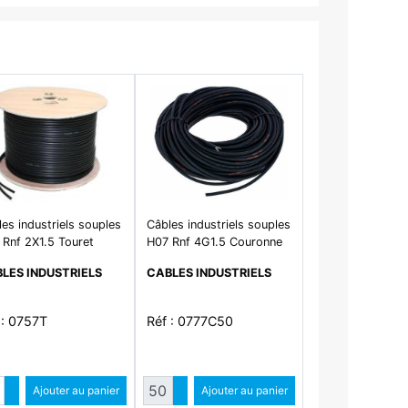
es industriels souples
Câbles industriels souples
 Rnf 2X1.5 Touret
H07 Rnf 4G1.5 Couronne
50
LES INDUSTRIELS
CABLES INDUSTRIELS
 : 0757T
Réf : 0777C50
ntité
Quantité
Augmenter quantité
Ajouter au panier
Augmenter quantité
Ajouter au panier
Diminuer quantité
Diminuer quantité