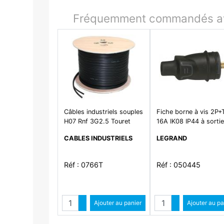
Fréquemment commandés av
Câbles industriels souples
Fiche borne à vis 2P+
H07 Rnf 3G2.5 Touret
16A IK08 IP44 à sorti
droite
CABLES INDUSTRIELS
LEGRAND
Réf : 0766T
Réf : 050445
Quantité
Quantit
Augmenter quantité
Ajouter au panier
Augmenter qua
Ajouter au pa
Diminuer quantité
Diminuer quant