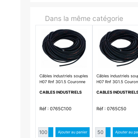
Dans la même catégorie
Câbles industriels souples
Câbles industriels sou
H07 Rnf 3G1.5 Couronne
H07 Rnf 3G1.5 Couro
10
50
CABLES INDUSTRIELS
CABLES INDUSTRIEL
Réf : 0765C100
Réf : 0765C50
Quantité
Quantité
Augmenter quantité
Ajouter au panier
Augmenter qua
Ajouter au pa
Diminuer quantité
Diminuer qu