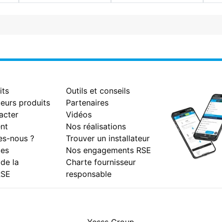
its
Outils et conseils
eurs produits
Partenaires
acter
Vidéos
nt
Nos réalisations
s-nous ?
Trouver un installateur
es
Nos engagements RSE
 de la
Charte fournisseur
RSE
responsable
Facebook
Instagram
Youtube
LinkedIn
Yesss Group