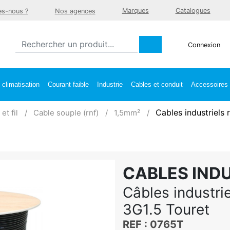
Marques
Catalogues
s-nous ?
Nos agences
Connexion
climatisation
Courant faible
Industrie
Cables et conduit
Accessoires e
Cables industriels 
et fil
Cable souple (rnf)
1,5mm²
CABLES IND
Câbles industri
3G1.5 Touret
REF : 0765T