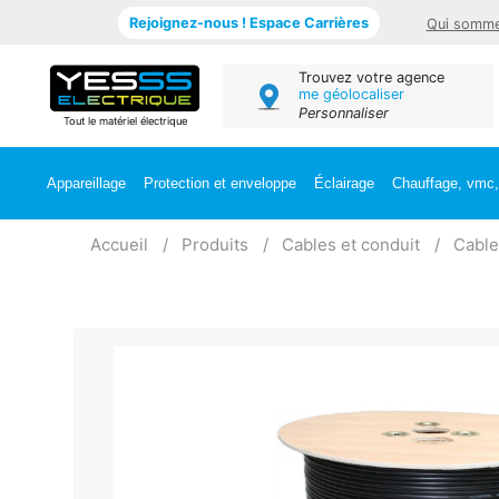
Rejoignez-nous ! Espace Carrières
Qui somme
Trouvez votre agence
me géolocaliser
Personnaliser
Tout le matériel électrique
Appareillage
Protection et enveloppe
Éclairage
Chauffage, vmc, 
Accueil
Produits
Cables et conduit
Cable 