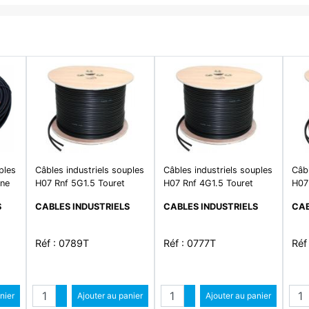
ples
Câbles industriels souples
Câbles industriels souples
Câbl
nne
H07 Rnf 5G1.5 Touret
H07 Rnf 4G1.5 Touret
H07
S
CABLES INDUSTRIELS
CABLES INDUSTRIELS
CAB
Réf : 0789T
Réf : 0777T
Réf
Quantité
Quantité
Qua
ntité
nier
Augmenter quantité
Ajouter au panier
Augmenter quantité
Ajouter au panier
antité
Diminuer quantité
Diminuer quantité