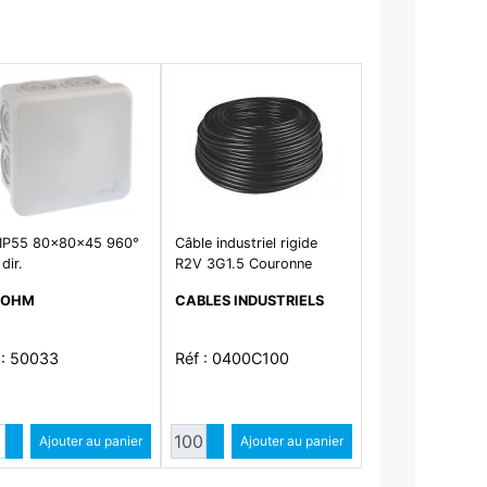
 IP55 80x80x45 960°
Câble industriel rigide
 dir.
R2V 3G1.5 Couronne
100M
ROHM
CABLES INDUSTRIELS
 : 50033
Réf : 0400C100
Quantité
Quantité
Augmenter quantité
Ajouter au panier
Augmenter quantité
Ajouter au panier
Diminuer quantité
Diminuer quantité