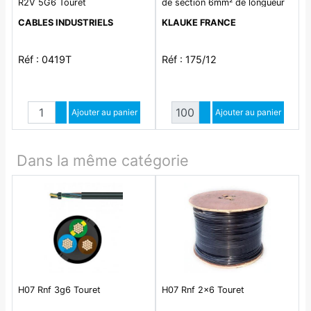
R2V 5G6 Touret
de section 6mm² de longueur
12mm. Isolant en
CABLES INDUSTRIELS
KLAUKE FRANCE
polypropylène sans halogène
de couleur vert. Température
d'utilisation 105°C maxi en
Réf : 0419T
Réf : 175/12
continu. Conforme à la norme
DIN 46228-4 et à la norme
NFC 63-023
Quantité
Quantité
Augmenter quantité
Ajouter au panier
Augmenter quantité
Ajouter au panier
Diminuer quantité
Diminuer quantité
Dans la même catégorie
H07 Rnf 3g6 Touret
H07 Rnf 2x6 Touret