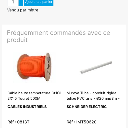
Augmenter quantité
Ajouter au panier
Diminuer quantité
Vendu par mètre
Fréquemment commandés avec ce
produit
Câble haute temperature Cr1C1
Mureva Tube - conduit rigide
2X1.5 Touret 500M
tulipé PVC gris - Ø20mm/3m -
au mètre linéaire
CABLES INDUSTRIELS
SCHNEIDER ELECTRIC
Réf : 0813T
Réf : IMT50620