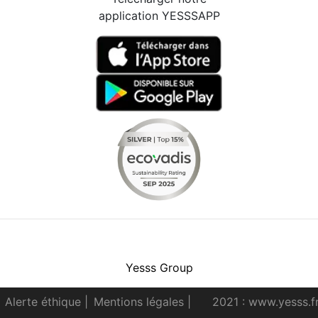
application YESSSAPP
Facebook
Instagram
Youtube
LinkedIn
Yesss Group
Alerte éthique
|
Mentions légales
|
2021 : www.yesss.f