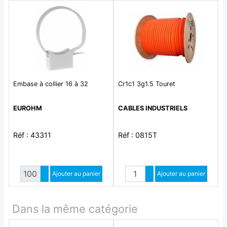
Embase à collier 16 à 32
Cr1c1 3g1.5 Touret
EUROHM
CABLES INDUSTRIELS
Réf : 43311
Réf : 0815T
Quantité
Quantité
Augmenter quantité
Ajouter au panier
Augmenter quantité
Ajouter au panier
Diminuer quantité
Diminuer quantité
Dans la même catégorie