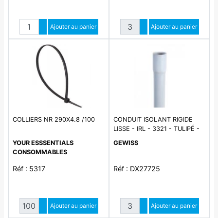
Quantité
Quantité
Augmenter quantité
Ajouter au panier
Augmenter quantité
Ajouter au panier
Diminuer quantité
Diminuer quantité
COLLIERS NR 290X4.8 /100
CONDUIT ISOLANT RIGIDE
LISSE - IRL - 3321 - TULIPÉ -
NF - LONGUEUR 3M -
YOUR ESSSENTIALS
GEWISS
DIAMÈTRE 25MM - GRIS
CONSOMMABLES
RAL7035
Réf : 5317
Réf : DX27725
Quantité
Quantité
Augmenter quantité
Ajouter au panier
Augmenter quantité
Ajouter au panier
Diminuer quantité
Diminuer quantité