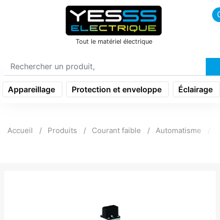
icon menu burger
Tout le matériel électrique
Appareillage
Protection et enveloppe
Éclairage
Accueil
Produits
Courant faible
Automatisme
A