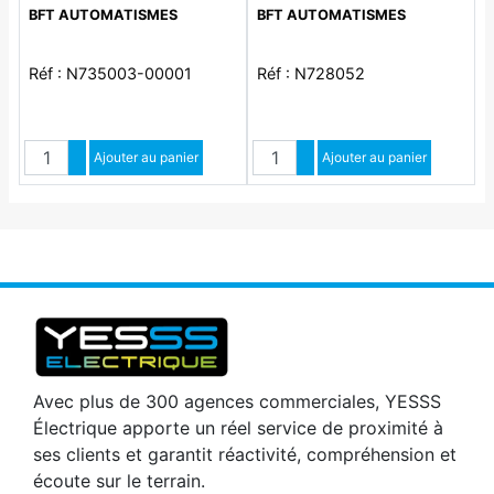
motorisations de portails
Attention une serrure est
BFT AUTOMATISMES
BFT AUTOMATISMES
battants linéaires (sauf P4.5-
obligatoire
P7). avec support plat
Réf : N735003-00001
Réf : N728052
Quantité
Quantité
Augmenter quantité
Ajouter au panier
Augmenter quantité
Ajouter au panier
Diminuer quantité
Diminuer quantité
Avec plus de 300 agences commerciales, YESSS
Électrique apporte un réel service de proximité à
ses clients et garantit réactivité, compréhension et
écoute sur le terrain.