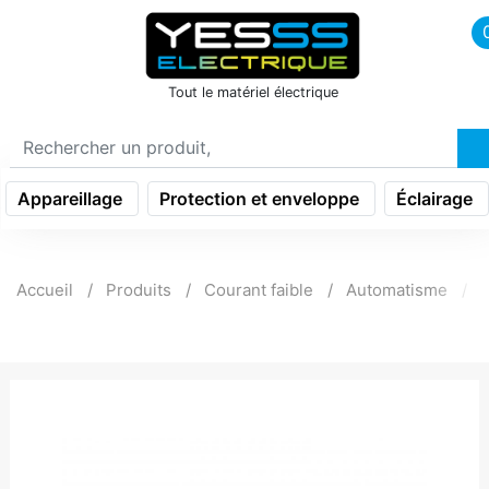
icon menu burger
Tout le matériel électrique
Appareillage
Protection et enveloppe
Éclairage
Accueil
Produits
Courant faible
Automatisme
P