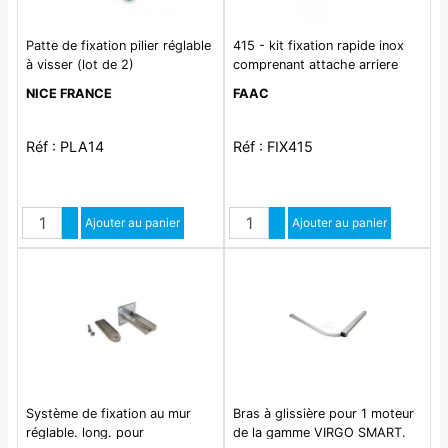
Patte de fixation pilier réglable
415 - kit fixation rapide inox
à visser (lot de 2)
comprenant attache arriere
reglable et attache avant.
NICE FRANCE
FAAC
Réf : PLA14
Réf : FIX415
Quantité
Quantité
Augmenter quantité
Ajouter au panier
Augmenter quantité
Ajouter au panier
Diminuer quantité
Diminuer quantité
Système de fixation au mur
Bras à glissière pour 1 moteur
réglable. long. pour
de la gamme VIRGO SMART.