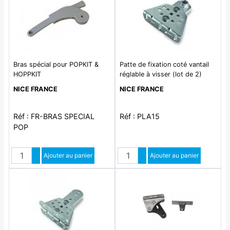
Bras spécial pour POPKIT &
Patte de fixation coté vantail
HOPPKIT
réglable à visser (lot de 2)
NICE FRANCE
NICE FRANCE
Réf : FR-BRAS SPECIAL
Réf : PLA15
POP
Quantité
Quantité
Augmenter quantité
Ajouter au panier
Augmenter quantité
Ajouter au panier
Diminuer quantité
Diminuer quantité