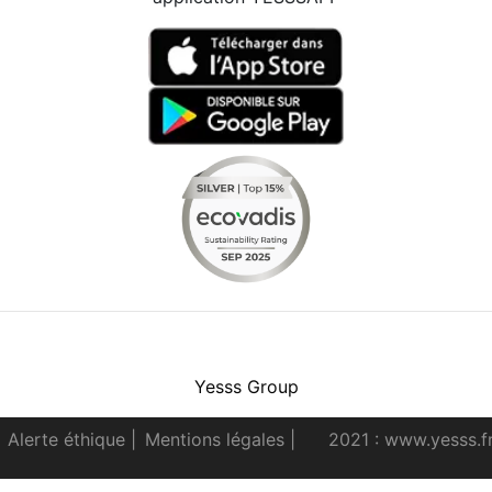
Facebook
Instagram
Youtube
LinkedIn
Yesss Group
Alerte éthique
|
Mentions légales
|
2021 : www.yesss.f