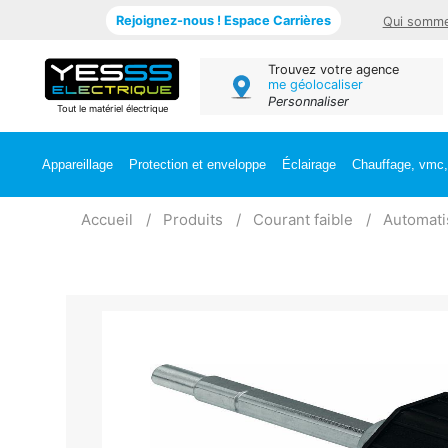
Rejoignez-nous ! Espace Carrières
Qui somme
Trouvez votre agence
me géolocaliser
Personnaliser
Tout le matériel électrique
Appareillage
Protection et enveloppe
Éclairage
Chauffage, vmc, 
Accueil
Produits
Courant faible
Automat