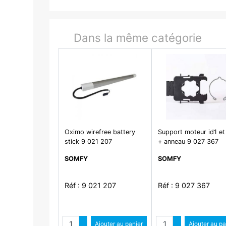
Dans la même catégorie
Oximo wirefree battery
Support moteur id1 et
stick 9 021 207
+ anneau 9 027 367
SOMFY
SOMFY
Réf : 9 021 207
Réf : 9 027 367
Quantité
Quantité
Augmenter quantité
Ajouter au panier
Augmenter qua
Ajouter au pa