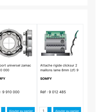
port universel zamac
Attache rigide clicksur 2
10 000
maillons lame 8mm (zf) 9
012 485
MFY
SOMFY
 : 9 910 000
Réf : 9 012 485
ntité
Quantité
Augmenter quantité
Ajouter au panier
Augmenter quantité
Ajouter au panier