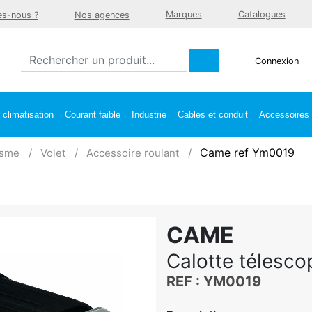
Marques
Catalogues
s-nous ?
Nos agences
Connexion
climatisation
Courant faible
Industrie
Cables et conduit
Accessoires e
Came ref Ym0019
isme
Volet
Accessoire roulant
CAME
Calotte télesc
REF : YM0019