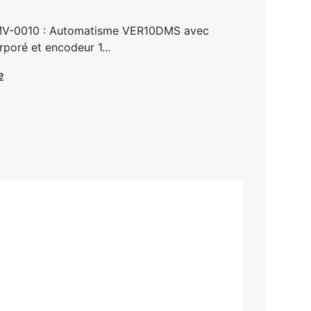
01MV-0010 : Automatisme VER10DMS avec
oré et encodeur 1...
e