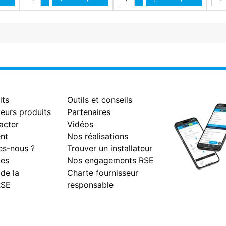
antité
Diminuer quantité
Diminuer quantité
its
Outils et conseils
eurs produits
Partenaires
acter
Vidéos
nt
Nos réalisations
s-nous ?
Trouver un installateur
es
Nos engagements RSE
 de la
Charte fournisseur
RSE
responsable
Facebook
Instagram
Youtube
LinkedIn