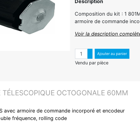
Description
Composition du kit : 1 8
armoire de commande incorp
Voir la description complèt
Quantité
Augmenter quantité
Ajouter au panier
Diminuer quantité
Vendu par pièce
E TÉLESCOPIQUE OCTOGONALE 60MM
 avec armoire de commande incorporé et encodeur
uble fréquence, rolling code