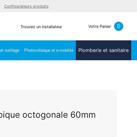
Facebook
Youtube
LinkedIn
Instagra
Configurateurs produits
0
Votre Panier
Trouvez un installateur
Plomberie et sanitaire
t outillage
Photovoltaique et e-mobilité
opique octogonale 60mm