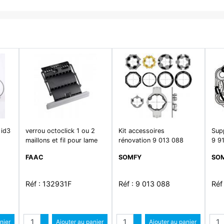
 id3
verrou octoclick 1 ou 2
Kit accessoires
Sup
maillons et fil pour lame
rénovation 9 013 088
9 9
de 8 ou 14 mm
FAAC
SOMFY
SO
Réf : 132931F
Réf : 9 013 088
Réf
Quantité
Quantité
Qua
ntité
nier
Augmenter quantité
Ajouter au panier
Augmenter quantité
Ajouter au panier