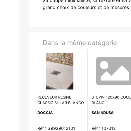
Sa coupe minimaliste, sa texture et sa 
grand choix de couleurs et de mesures of
Dans la même catégorie
RECEVEUR RESINE
STEPIN 120X90 COU
CLASSIC SILLAR BLANCO
BLANC
90X120 GRILLE INOX - SH
DOCCIA
SANINDUSA
Réf : G9929012101
Réf : 107612