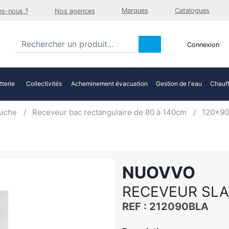
Marques
Catalogues
s-nous ?
Nos agences
Connexion
tterie
Collectivités
Acheminement évacuation
Gestion de l'eau
Chauff
uche
Receveur bac rectangulaire de 80 à 140cm
120x90
NUOVVO
RECEVEUR SLA
REF : 212090BLA