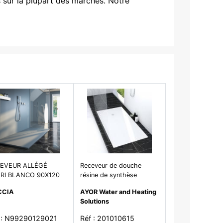
s sur la plupart des marchés. Notre
EVEUR ALLÉGÉ
Receveur de douche
ARI BLANCO 90X120
résine de synthèse
LLE BLC - SH
RECEA blanc - 90 x
CCIA
AYOR Water and Heating
120cm - ELMER
Solutions
 : N99290129021
Réf : 201010615