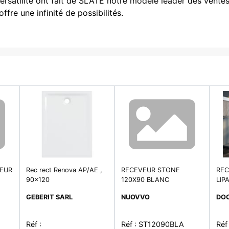
versatilité ont fait de SLATE notre modèle leader des vente
fre une infinité de possibilités.
LEUR
Rec rect Renova AP/AE ,
RECEVEUR STONE
REC
90x120
120X90 BLANC
LIP
GRI
GEBERIT SARL
NUOVVO
DO
Réf :
Réf : ST12090BLA
Réf