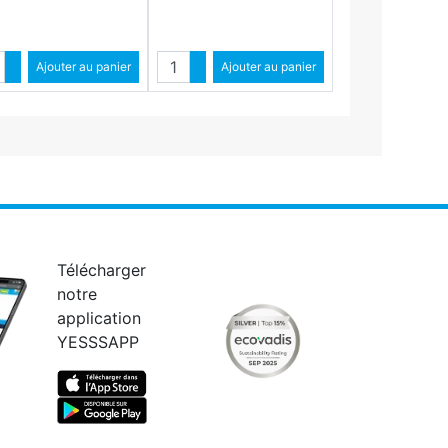
ntité
Quantité
Augmenter quantité
Ajouter au panier
Augmenter quantité
Ajouter au panier
Diminuer quantité
Diminuer quantité
Télécharger
notre
application
YESSSAPP