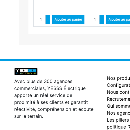
Quantité
Quantité
Augmenter quantité
Ajouter au panier
Augmenter qua
Ajouter au pa
Diminuer quantité
Diminuer qu
Nos produ
Avec plus de 300 agences
Configurat
commerciales, YESSS Électrique
Nous cont
apporte un réel service de
Recruteme
proximité à ses clients et garantit
Qui somme
réactivité, compréhension et écoute
Nos agenc
sur le terrain.
Les piliers
politique 