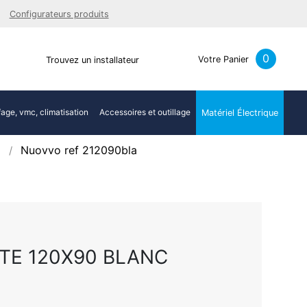
Facebook
Youtube
LinkedIn
Instagra
Configurateurs produits
0
Votre Panier
Trouvez un installateur
age, vmc, climatisation
Accessoires et outillage
Matériel Électrique
Nuovvo ref 212090bla
TE 120X90 BLANC