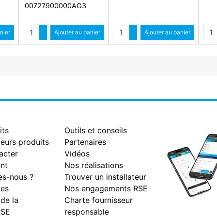
00727900000AG3
Quantité
Quantité
Qua
ntité
nier
Augmenter quantité
Ajouter au panier
Augmenter quantité
Ajouter au panier
antité
Diminuer quantité
Diminuer quantité
its
Outils et conseils
eurs produits
Partenaires
acter
Vidéos
nt
Nos réalisations
s-nous ?
Trouver un installateur
es
Nos engagements RSE
 de la
Charte fournisseur
RSE
responsable