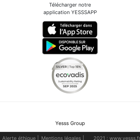
Télécharger notre
application YESSSAPP
Facebook
Instagram
Youtube
LinkedIn
Yesss Group
Alerte éthique
|
Mentions légales
|
2021 : www.yesss.f