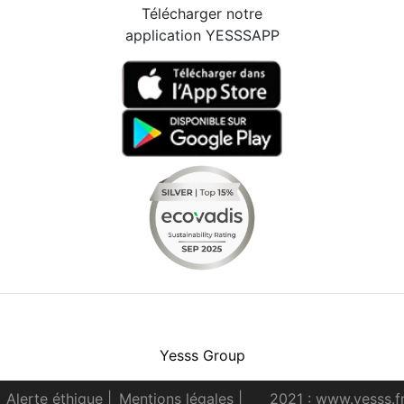
Télécharger notre
application YESSSAPP
Facebook
Instagram
Youtube
LinkedIn
Yesss Group
Alerte éthique
|
Mentions légales
|
2021 : www.yesss.f