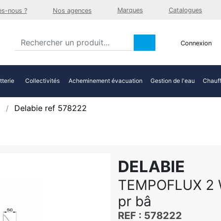
Marques
Catalogues
s-nous ?
Nos agences
Connexion
tterie
Collectivités
Acheminement évacuation
Gestion de l'eau
Chauff
Delabie ref 578222
DELABIE
TEMPOFLUX 2 W
pr bâ
REF : 578222