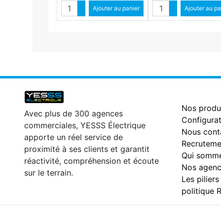
Quantité
Quantité
Augmenter quantité
Ajouter au panier
Augmenter qua
Ajouter au pa
Diminuer quantité
Diminuer qu
Nos produ
Avec plus de 300 agences
Configurat
commerciales, YESSS Électrique
Nous cont
apporte un réel service de
Recruteme
proximité à ses clients et garantit
Qui somme
réactivité, compréhension et écoute
Nos agenc
sur le terrain.
Les piliers
politique 