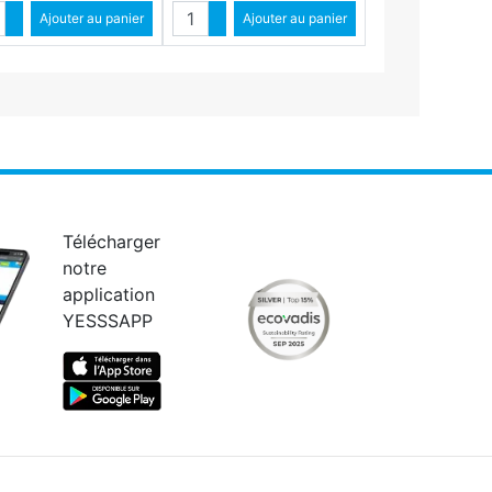
ntité
Quantité
Augmenter quantité
Ajouter au panier
Augmenter quantité
Ajouter au panier
Diminuer quantité
Diminuer quantité
Télécharger
notre
application
YESSSAPP