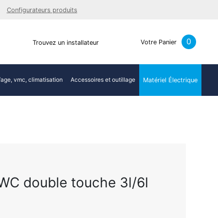
Facebook
Youtube
LinkedIn
Instagra
Configurateurs produits
0
Votre Panier
Trouvez un installateur
age, vmc, climatisation
Accessoires et outillage
Matériel Électrique
C double touche 3l/6l