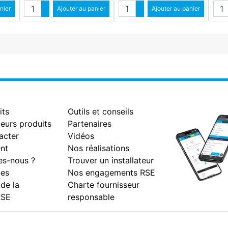
Quantité
Quantité
Qua
ntité
nier
Augmenter quantité
Ajouter au panier
Augmenter quantité
Ajouter au panier
antité
Diminuer quantité
Diminuer quantité
its
Outils et conseils
eurs produits
Partenaires
acter
Vidéos
nt
Nos réalisations
s-nous ?
Trouver un installateur
es
Nos engagements RSE
 de la
Charte fournisseur
RSE
responsable
Facebook
Instagram
Youtube
LinkedIn