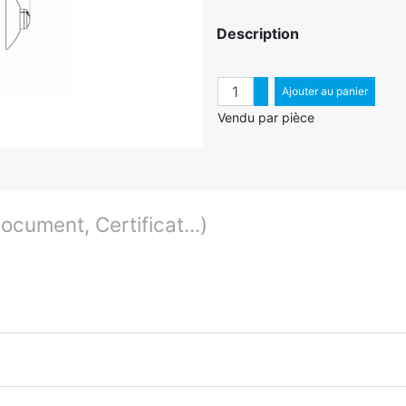
Description
Quantité
Augmenter quantité
Ajouter au panier
Diminuer quantité
Vendu par pièce
cument, Certificat...)