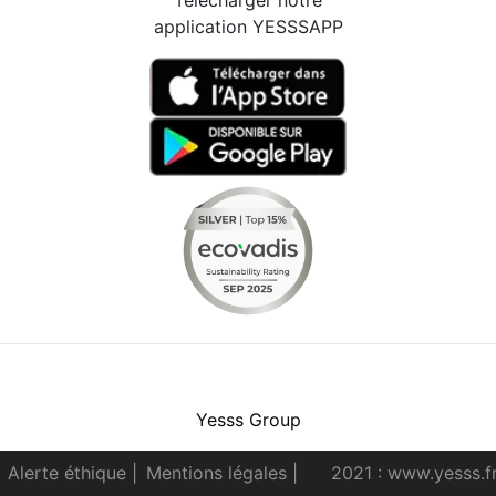
Télécharger notre
application YESSSAPP
Facebook
Instagram
Youtube
LinkedIn
Yesss Group
Alerte éthique
|
Mentions légales
|
2021 : www.yesss.f