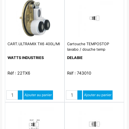
CART.ULTRAMIX TX6 400L/MI
Cartouche TEMPOSTOP
lavabo / douche temp
WATTS INDUSTRIES
DELABIE
Réf : 22TX6
Réf : 743010
Quantité
Quantité
Augmenter quantité
Ajouter au panier
Augmenter quantité
Ajouter au panier
Diminuer quantité
Diminuer quantité