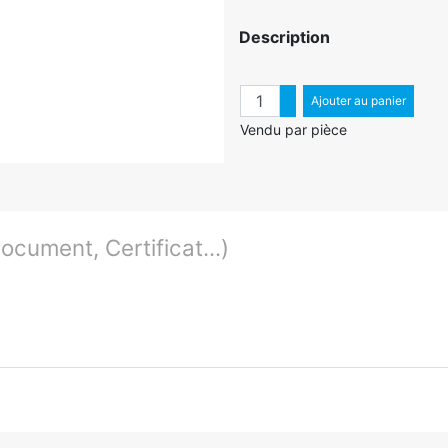
Description
Quantité
Augmenter quantité
Ajouter au panier
Diminuer quantité
Vendu par pièce
cument, Certificat...)