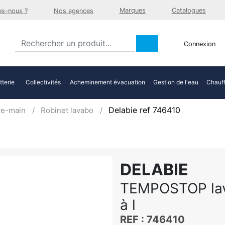
Marques
Catalogues
s-nous ?
Nos agences
Connexion
tterie
Collectivités
Acheminement évacuation
Gestion de l'eau
Chauff
Delabie ref 746410
ve-main
Robinet lavabo
DELABIE
TEMPOSTOP lav
à l
REF : 746410