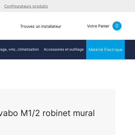
Facebook
Youtube
LinkedIn
Instagra
Configurateurs produits
0
Votre Panier
Trouvez un installateur
age, vmc, climatisation
Accessoires et outillage
Matériel Électrique
abo M1/2 robinet mural