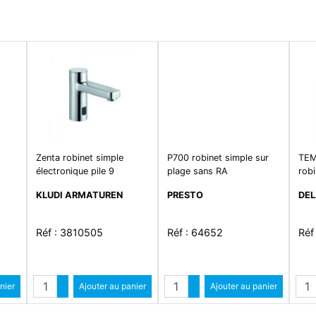
Zenta robinet simple
P700 robinet simple sur
TEM
électronique pile 9
plage sans RA
robi
KLUDI ARMATUREN
PRESTO
DEL
Réf : 3810505
Réf : 64652
Réf
Quantité
Quantité
Qua
ntité
nier
Augmenter quantité
Ajouter au panier
Augmenter quantité
Ajouter au panier
antité
Diminuer quantité
Diminuer quantité