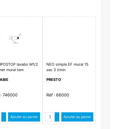
POSTOP lavabo M1/2
NEO simple EF mural 15
net mural tem
sec 3 l/min
ABIE
PRESTO
 : 746000
Réf : 66000
ntité
Quantité
Augmenter quantité
Ajouter au panier
Augmenter quantité
Ajouter au panier
Diminuer quantité
Diminuer quantité