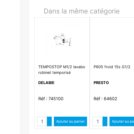
Dans la même catégorie
TEMPOSTOP M1/2 lavabo
P605 froid 15s G1/2
robinet temporisé
DELABIE
PRESTO
Réf : 745100
Réf : 64602
Quantité
Quantité
Augmenter quantité
Ajouter au panier
Augmenter qua
Ajouter au pa
Diminuer quantité
Diminuer qu