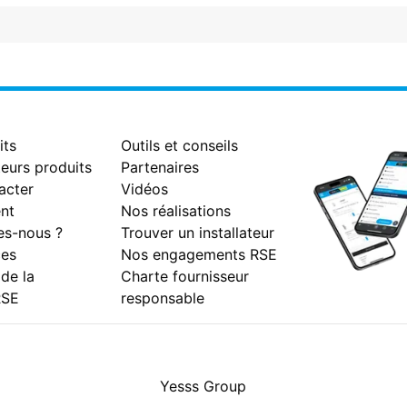
its
Outils et conseils
eurs produits
Partenaires
acter
Vidéos
nt
Nos réalisations
s-nous ?
Trouver un installateur
es
Nos engagements RSE
 de la
Charte fournisseur
RSE
responsable
Facebook
Instagram
Youtube
LinkedIn
Yesss Group