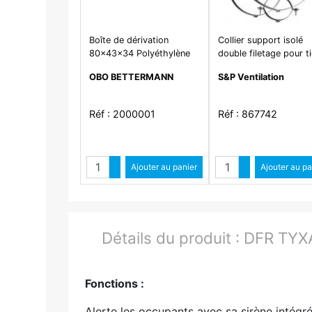
Boîte de dérivation
Collier support isolé
80x43x34 Polyéthylène
double filetage pour t
gris clair RAL 7035
de 8 ou 10 mm, D 12
OBO BETTERMANN
S&P Ventilation
- CSU 125 ISOLE
Réf : 2000001
Réf : 867742
Quantité
Quantit
Augmenter quantité
Ajouter au panier
Augmenter qua
Ajouter au pa
Diminuer quantité
Diminuer quant
Détails du produit :
DFR TYX
Fonctions :
Alerte les occupants avec sa sirène intégr