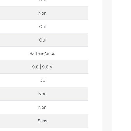
Non
Oui
Oui
Batterie/accu
9.0 | 9.0 V
DC
Non
Non
Sans