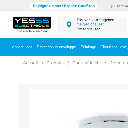
Rejoignez-nous ! Espace Carrières
Qui somme
Trouvez votre agence
me géolocaliser
Personnaliser
Tout le matériel électrique
Appareillage
Protection et enveloppe
Éclairage
Chauffage, vmc, 
Accueil
Produits
Courant faible
Détecteu