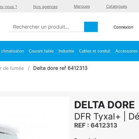
Marques
Catalogues
s-nous ?
Nos agences
Connexion
climatisation
Courant faible
Industrie
Cables et conduit
Accessoires e
Delta dore ref 6412313
r de fumée
DELTA DORE
DFR Tyxal+ | Dé
REF : 6412313