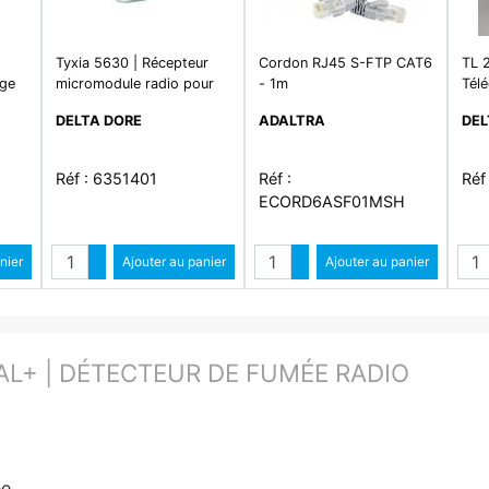
Tyxia 5630 | Récepteur
Cordon RJ45 S-FTP CAT6
TL 
ige
micromodule radio pour
- 1m
Tél
5 mm
volets roulants
pou
DELTA DORE
ADALTRA
DEL
et/
Réf : 6351401
Réf :
Réf
ECORD6ASF01MSH
é
Quantité
Quantité
ntité
nier
Augmenter quantité
Ajouter au panier
Augmenter quantité
Ajouter au panier
ité
Diminuer quantité
Diminuer quantité
AL+ | DÉTECTEUR DE FUMÉE RADIO
ée