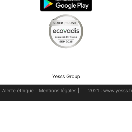
Facebook
Instagram
Youtube
LinkedIn
Yesss Group
Alerte éthique
|
Mentions légales
|
2021 : www.yesss.f