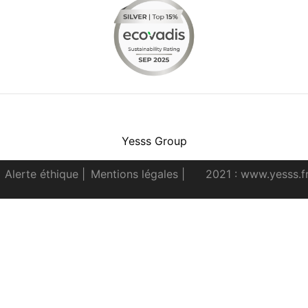
Facebook
Instagram
Youtube
LinkedIn
Yesss Group
Alerte éthique
|
Mentions légales
|
2021 : www.yesss.f