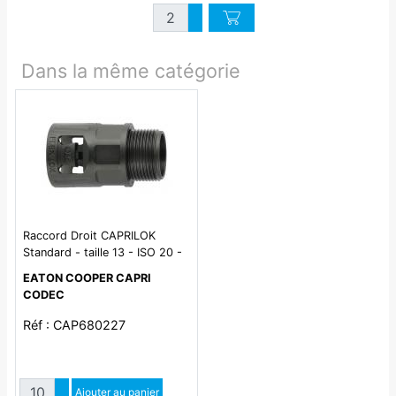
Quantité
Augmenter quantité
Diminuer quantité
Dans la même catégorie
Raccord Droit CAPRILOK
Standard - taille 13 - ISO 20 -
polyamide 6.6 noir - IP66 -
EATON COOPER CAPRI
plage de température -50°C à
CODEC
+135°C
Réf : CAP680227
Quantité
Augmenter quantité
Ajouter au panier