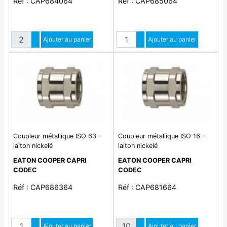
Réf : CAP684064
Réf : CAP685064
Quantité
Quantité
Augmenter quantité
Ajouter au panier
Augmenter quantité
Ajouter au panier
Diminuer quantité
Diminuer quantité
Coupleur métallique ISO 63 -
Coupleur métallique ISO 16 -
laiton nickelé
laiton nickelé
EATON COOPER CAPRI
EATON COOPER CAPRI
CODEC
CODEC
Réf : CAP686364
Réf : CAP681664
Quantité
Quantité
Augmenter quantité
Ajouter au panier
Augmenter quantité
Ajouter au panier