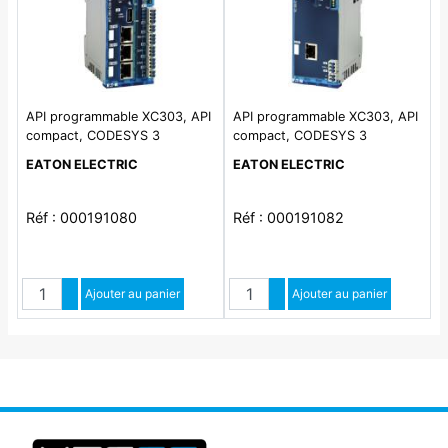
API programmable XC303, API
API programmable XC303, API
compact, CODESYS 3
compact, CODESYS 3
programmable, emplacement
programmable, emplacement
EATON ELECTRIC
EATON ELECTRIC
SD, USB, 3x Ethernet, 2x CAN,
SD, Ethernet, CAN
RS485, quatre entrées/sorties
numériques
Réf : 000191080
Réf : 000191082
Quantité
Quantité
Augmenter quantité
Ajouter au panier
Augmenter quantité
Ajouter au panier
Diminuer quantité
Diminuer quantité