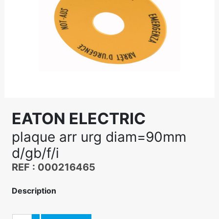
EATON ELECTRIC
plaque arr urg diam=90mm
d/gb/f/i
REF : 000216465
Description
Quantité