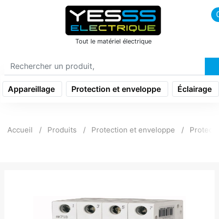
icon menu burger
Tout le matériel électrique
Appareillage
Protection et enveloppe
Éclairage
Accueil
Produits
Protection et enveloppe
Protecti