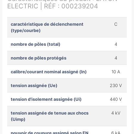
ELECTRIC | RÉF : 000239204
caractéristique de déclenchement
C
(type/courbe)
nombre de pôles (total)
4
nombre de pôles protégés
4
calibre/courant nominal assigné (In)
10 A
tension assignée (Ue)
230 V
tension d'isolement assignée (Ui)
440 V
tension assignée de tenue aux chocs
4 kV
(Uimp)
pouvoir de coupure assigné selon EN
6 kA