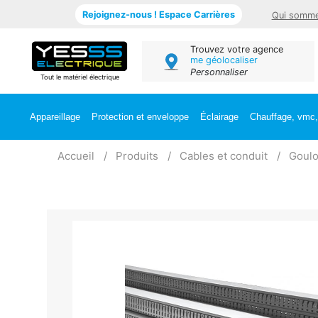
Rejoignez-nous ! Espace Carrières
Qui somme
Trouvez votre agence
me géolocaliser
Personnaliser
Tout le matériel électrique
Appareillage
Protection et enveloppe
Éclairage
Chauffage, vmc, 
Accueil
Produits
Cables et conduit
Goulo