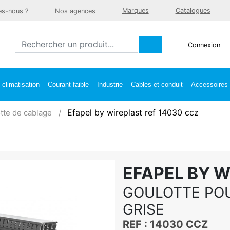
Marques
Catalogues
s-nous ?
Nos agences
Connexion
climatisation
Courant faible
Industrie
Cables et conduit
Accessoires e
Efapel by wireplast ref 14030 ccz
tte de cablage
EFAPEL BY 
GOULOTTE POU
GRISE
REF : 14030 CCZ