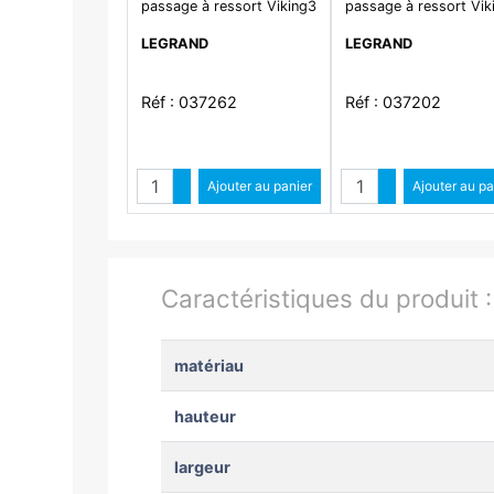
passage à ressort Viking3
passage à ressort Vik
avec 1 jonction 2
avec 1 jonction 2
LEGRAND
LEGRAND
conducteurs 1 entrée 1
conducteurs 1 entrée 
sortie - pa
sortie - pa
Réf : 037262
Réf : 037202
Quantité
Quantit
Augmenter quantité
Ajouter au panier
Augmenter qua
Ajouter au pa
Diminuer quantité
Diminuer quant
Caractéristiques du produit 
matériau
hauteur
largeur