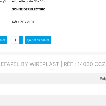
ing3
étiquette plate 30x40 -
plastique noir - avec étiq
SCHNEIDER ELECTRIC
1
8x27 - vierge
Réf : ZBY2101
é
Quantité
ntité
nier
Augmenter quantité
Ajouter au panier
ité
Diminuer quantité
:
EFAPEL BY WIREPLAST | RÉF : 14030 CCZ
Pol