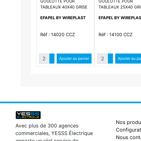
GOULOTTE POUR
GOULOTTE POUR
TABLEAUX 40X40 GRISE
TABLEAUX 25X40 GR
EFAPEL BY WIREPLAST
EFAPEL BY WIREPLA
Réf : 14020 CCZ
Réf : 14100 CCZ
Quantité
Quantité
Augmenter quantité
Ajouter au panier
Augmenter qua
Ajouter au pa
Diminuer quantité
Diminuer qu
Nos produ
Avec plus de 300 agences
Configurat
commerciales, YESSS Électrique
Nous cont
apporte un réel service de