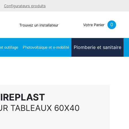
Facebook
Youtube
LinkedIn
Instagra
Configurateurs produits
0
Votre Panier
Trouvez un installateur
Plomberie et sanitaire
t outillage
Photovoltaique et e-mobilité
WIREPLAST
R TABLEAUX 60X40