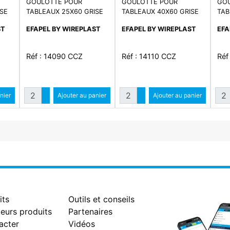
GOULOTTE POUR
GOULOTTE POUR
GOU
ISE
TABLEAUX 25X60 GRISE
TABLEAUX 40X60 GRISE
TAB
ST
EFAPEL BY WIREPLAST
EFAPEL BY WIREPLAST
EFA
Réf : 14090 CCZ
Réf : 14110 CCZ
Réf
Quantité
Quantité
Qua
ntité
nier
Augmenter quantité
Ajouter au panier
Augmenter quantité
Ajouter au panier
antité
Diminuer quantité
Diminuer quantité
its
Outils et conseils
eurs produits
Partenaires
acter
Vidéos