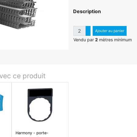
Description
Quantité
Augmenter quantité
Ajouter au panier
Diminuer quantité
Vendu par
2
mètres minimum
ec ce produit
Harmony - porte-