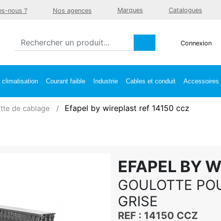
Marques
Catalogues
s-nous ?
Nos agences
Connexion
climatisation
Courant faible
Industrie
Cables et conduit
Accessoires e
Efapel by wireplast ref 14150 ccz
tte de cablage
EFAPEL BY 
GOULOTTE POU
GRISE
REF : 14150 CCZ