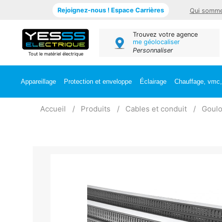
Rejoignez-nous ! Espace Carrières
Qui somme
Trouvez votre agence
me géolocaliser
Personnaliser
Tout le matériel électrique
Appareillage
Protection et enveloppe
Éclairage
Chauffage, vmc, 
Accueil
Produits
Cables et conduit
Goulo