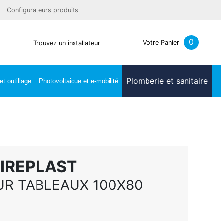
Facebook
Youtube
LinkedIn
Instagra
Configurateurs produits
0
Votre Panier
Trouvez un installateur
Plomberie et sanitaire
t outillage
Photovoltaique et e-mobilité
WIREPLAST
R TABLEAUX 100X80