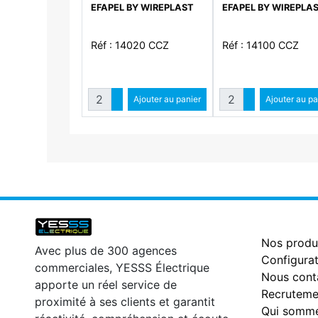
EFAPEL BY WIREPLAST
EFAPEL BY WIREPLA
Réf : 14020 CCZ
Réf : 14100 CCZ
Quantité
Quantité
Augmenter quantité
Ajouter au panier
Augmenter qua
Ajouter au pa
Diminuer quantité
Diminuer qu
Nos produ
Avec plus de 300 agences
Configurat
commerciales, YESSS Électrique
Nous cont
apporte un réel service de
Recruteme
proximité à ses clients et garantit
Qui somme