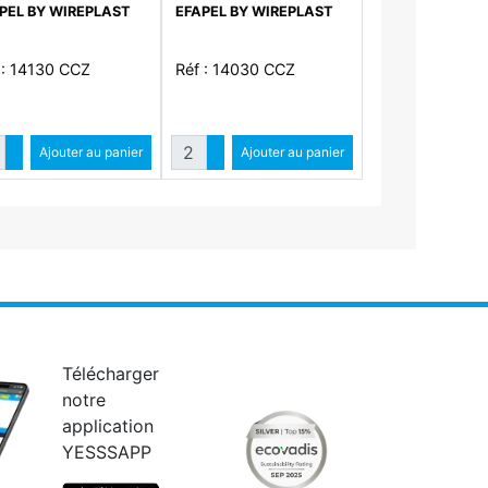
PEL BY WIREPLAST
EFAPEL BY WIREPLAST
 : 14130 CCZ
Réf : 14030 CCZ
ntité
Quantité
Augmenter quantité
Ajouter au panier
Augmenter quantité
Ajouter au panier
Diminuer quantité
Diminuer quantité
Télécharger
notre
application
YESSSAPP