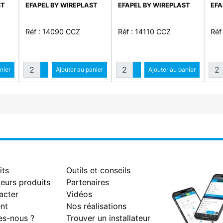
ST
EFAPEL BY WIREPLAST
EFAPEL BY WIREPLAST
EFA
Réf : 14090 CCZ
Réf : 14110 CCZ
Réf
Quantité
Quantité
Qua
ntité
nier
Augmenter quantité
Ajouter au panier
Augmenter quantité
Ajouter au panier
antité
Diminuer quantité
Diminuer quantité
its
Outils et conseils
eurs produits
Partenaires
acter
Vidéos
nt
Nos réalisations
s-nous ?
Trouver un installateur