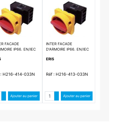
ER FACADE
INTER FACADE
RMOIRE IP66. EN/IEC
D'ARMOIRE IP66. EN/IEC
47-3
60947-3
S
ERIS
 : H216-414-033N
Réf : H216-413-033N
ntité
Quantité
Augmenter quantité
Ajouter au panier
Augmenter quantité
Ajouter au panier
Diminuer quantité
Diminuer quantité