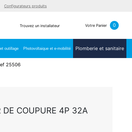
Facebook
Youtube
LinkedIn
Instagra
Configurateurs produits
0
Votre Panier
Trouvez un installateur
Plomberie et sanitaire
t outillage
Photovoltaique et e-mobilité
ref 25506
 DE COUPURE 4P 32A