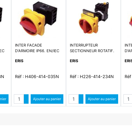
INTER FACADE
INTERRUPTEUR
INT
IEC
D'ARMOIRE IP66. EN/IEC
SECTIONNEUR ROTATIF.
D'A
60947-3
EN/IEC 60947-3.
609
ERIS
ERIS
ERI
Interrupteur modulaire
IP66. Interrupteur de
coupure modulaire de 20
3N
Réf : H406-414-035N
Réf : H226-414-234N
Réf
A à 100 A en 4 pôles
Quantité
Quantité
Qua
ntité
nier
Augmenter quantité
Ajouter au panier
Augmenter quantité
Ajouter au panier
antité
Diminuer quantité
Diminuer quantité