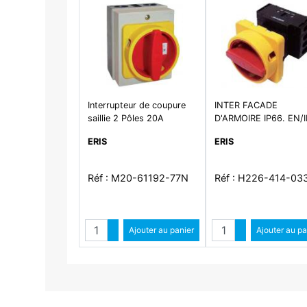
Interrupteur de coupure
INTER FACADE
saillie 2 Pôles 20A
D'ARMOIRE IP66. EN/
60947-3
ERIS
ERIS
Réf : M20-61192-77N
Réf : H226-414-03
Quantité
Quantité
Augmenter quantité
Ajouter au panier
Augmenter qua
Ajouter au pa
Diminuer quantité
Diminuer qu