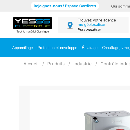
Rejoignez-nous ! Espace Carrières
Qui somme
Trouvez votre agence
me géolocaliser
Personnaliser
Tout le matériel électrique
Appareillage
Protection et enveloppe
Éclairage
Chauffage, vmc, 
Accueil
Produits
Industrie
Contrôle indus