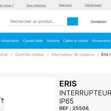
Marques
Catalogues
s-nous ?
Nos agences
Connexion
climatisation
Courant faible
Industrie
Cables et conduit
Accessoires e
Eris 
triel
Contrôle moteur
Interrupteur de coupure
ERIS
INTERRUPTEUR
IP65
REF : 25506