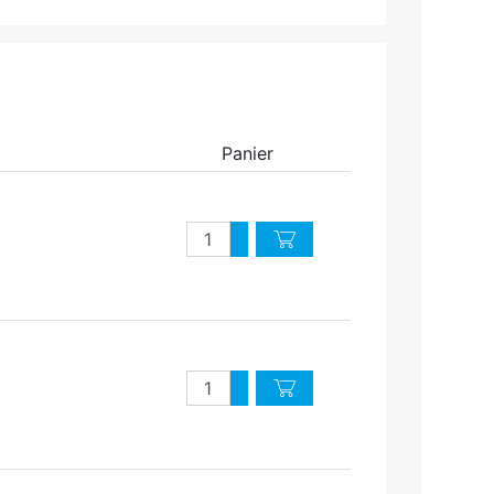
Panier
Quantité
Augmenter quantité
Diminuer quantité
Quantité
Augmenter quantité
Diminuer quantité