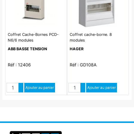
Coffret Cache-Bornes PCD-
Coffret cache-borne. 8
N6/6 modules
modules
ABB BASSE TENSION
HAGER
Réf : 12406
Réf : GD108A
Quantité
Quantité
Augmenter quantité
Ajouter au panier
Augmenter quantité
Ajouter au panier
Diminuer quantité
Diminuer quantité