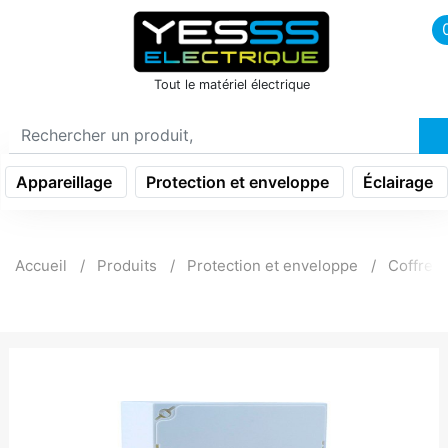
icon menu burger
Tout le matériel électrique
Appareillage
Protection et enveloppe
Éclairage
Accueil
Produits
Protection et enveloppe
Coffret 