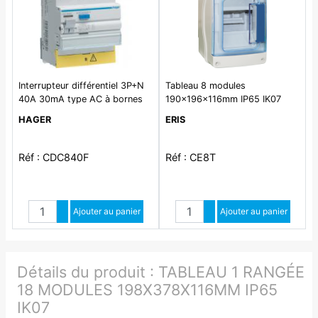
Interrupteur différentiel 3P+N
Tableau 8 modules
40A 30mA type AC à bornes
190x196x116mm IP65 IK07
décalées
HAGER
ERIS
Réf : CDC840F
Réf : CE8T
Quantité
Quantité
Augmenter quantité
Ajouter au panier
Augmenter quantité
Ajouter au panier
Diminuer quantité
Diminuer quantité
Détails du produit :
TABLEAU 1 RANGÉE
18 MODULES 198X378X116MM IP65
IK07