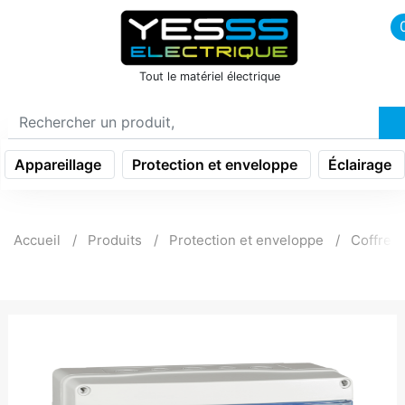
icon menu burger
Tout le matériel électrique
Appareillage
Protection et enveloppe
Éclairage
Accueil
Produits
Protection et enveloppe
Coffret 