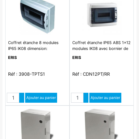
Coffret étanche 8 modules
Coffret étanche IP65 ABS 1x12
IP65 IK08 dimension:
modules IK08 avec bornier de
215x235x100 + SPTA12
terre et neutre
ERIS
ERIS
Réf : 3908-TPTS1
Réf : CDN12PT/RR
Quantité
Quantité
Augmenter quantité
Ajouter au panier
Augmenter quantité
Ajouter au panier
Diminuer quantité
Diminuer quantité