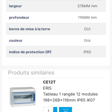
largeur
378MM mm
profondeur
116MM mm
borne de mise à la terre
OUI
couleur
Gris
indice de protection (IP)
IP65
Produits similaires
CE12T
ERIS
Tableau 1 rangée 12 modules
198x268x116mm IP65 IK07
Quantité
Augmenter quantité