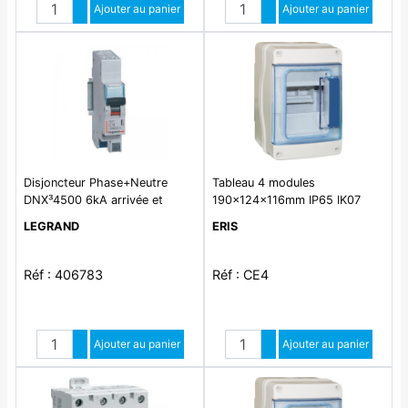
Quantité
Quantité
Augmenter quantité
Ajouter au panier
Augmenter quantité
Ajouter au panier
Diminuer quantité
Diminuer quantité
Disjoncteur Phase+Neutre
Tableau 4 modules
DNX³4500 6kA arrivée et
190x124x116mm IP65 IK07
sortie borne automatique -
LEGRAND
ERIS
1P+N 230V~ 16A courbe C - 1
module
Réf : 406783
Réf : CE4
Quantité
Quantité
Augmenter quantité
Ajouter au panier
Augmenter quantité
Ajouter au panier
Diminuer quantité
Diminuer quantité