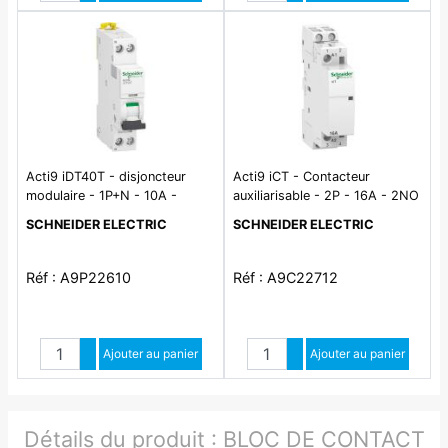
Diminuer quantité
Diminuer quantité
Acti9 iDT40T - disjoncteur
Acti9 iCT - Contacteur
modulaire - 1P+N - 10A -
auxiliarisable - 2P - 16A - 2NO
courbe C - 4500A/6kA
- 230/240Vca - 50Hz
SCHNEIDER ELECTRIC
SCHNEIDER ELECTRIC
Réf : A9P22610
Réf : A9C22712
Quantité
Quantité
Augmenter quantité
Ajouter au panier
Augmenter quantité
Ajouter au panier
Diminuer quantité
Diminuer quantité
Détails du produit :
BLOC DE CONTACT