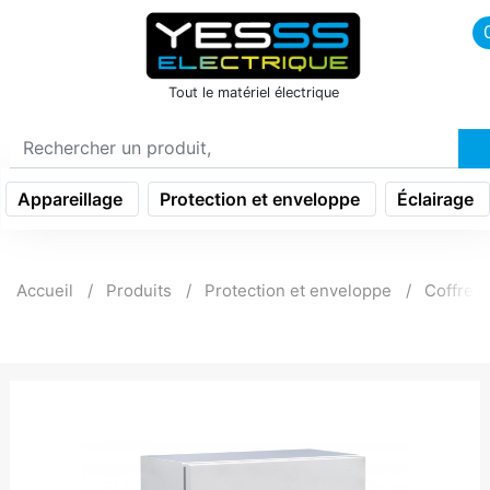
icon menu burger
Tout le matériel électrique
Appareillage
Protection et enveloppe
Éclairage
Accueil
Produits
Protection et enveloppe
Coffret t