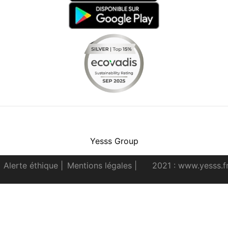
Facebook
Instagram
Youtube
LinkedIn
Yesss Group
Alerte éthique
|
Mentions légales
|
2021 : www.yesss.f