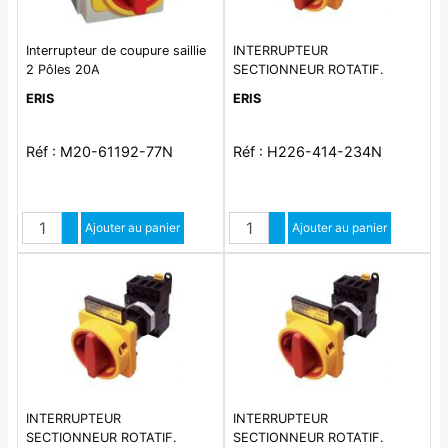
Interrupteur de coupure saillie
INTERRUPTEUR
2 Pôles 20A
SECTIONNEUR ROTATIF.
EN/IEC 60947-3. Interrupteur
ERIS
ERIS
modulaire IP66. Interrupteur de
coupure modulaire de 20 A à
100 A en 4 pôles
Réf : M20-61192-77N
Réf : H226-414-234N
Quantité
Quantité
Augmenter quantité
Ajouter au panier
Augmenter quantité
Ajouter au panier
Diminuer quantité
Diminuer quantité
INTERRUPTEUR
INTERRUPTEUR
SECTIONNEUR ROTATIF.
SECTIONNEUR ROTATIF.