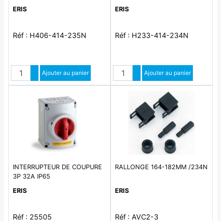
EN/IEC 60947-3. Interrupteur
EN/IEC 60947-3. Interrupteur
ERIS
ERIS
modulaire IP66. Interrupteur de
modulaire IP66. Interrupteur de
coupure modulaire de 20 A à
coupure modulaire de 20 A à
100 A en 4 pôles
100 A en 4 pôles
Réf : H406-414-235N
Réf : H233-414-234N
Quantité
Quantité
Augmenter quantité
Ajouter au panier
Augmenter quantité
Ajouter au panier
Diminuer quantité
Diminuer quantité
INTERRUPTEUR DE COUPURE
RALLONGE 164-182MM /234N
3P 32A IP65
ERIS
ERIS
Réf : 25505
Réf : AVC2-3