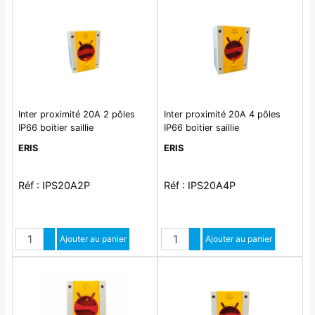
Inter proximité 20A 2 pôles
Inter proximité 20A 4 pôles
IP66 boitier saillie
IP66 boitier saillie
thermoplastique
thermoplastique
ERIS
ERIS
110X150X87mm IK09. Livré
110X150X87mm IK09. Livré
avec 2 presse-étoupes M25 +
avec 2 presse-étoupes M25 +
contre écrou
contre écrou
Réf : IPS20A2P
Réf : IPS20A4P
Quantité
Quantité
Augmenter quantité
Ajouter au panier
Augmenter quantité
Ajouter au panier
Diminuer quantité
Diminuer quantité