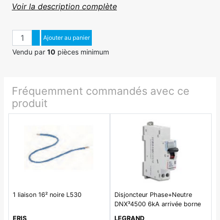
Voir la description complète
Quantité
Augmenter quantité
Ajouter au panier
Diminuer quantité
Vendu par
10
pièces minimum
Fréquemment commandés avec ce
produit
1 liaison 16² noire L530
Disjoncteur Phase+Neutre
DNX³4500 6kA arrivée borne
automatique sortie borne à vis
ERIS
LEGRAND