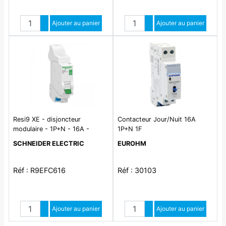
Quantité
Quantité
Augmenter quantité
Ajouter au panier
Augmenter quantité
Ajouter au panier
Diminuer quantité
Diminuer quantité
Resi9 XE - disjoncteur
Contacteur Jour/Nuit 16A
modulaire - 1P+N - 16A -
1P+N 1F
courbe C - embrochable
SCHNEIDER ELECTRIC
EUROHM
Réf : R9EFC616
Réf : 30103
Quantité
Quantité
Augmenter quantité
Ajouter au panier
Augmenter quantité
Ajouter au panier
Diminuer quantité
Diminuer quantité