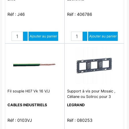
- 1P+N 230V~ 32A courbe C -
1 module
Réf : J46
Réf : 406786
Quantité
Quantité
Augmenter quantité
Ajouter au panier
Augmenter quantité
Ajouter au panier
Diminuer quantité
Diminuer quantité
Fil souple H07 Vk 16 V/J
Support à vis pour Mosaic ,
Céliane ou Soliroc pour 3
postes ou 6 à 8 modules
CABLES INDUSTRIELS
LEGRAND
Réf : 0103VJ
Réf : 080253