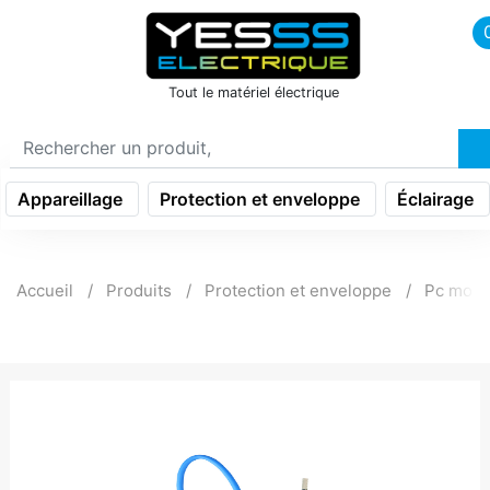
icon menu burger
Tout le matériel électrique
Appareillage
Protection et enveloppe
Éclairage
Accueil
Produits
Protection et enveloppe
Pc modul