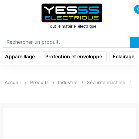
icon menu burger
Tout le matériel électrique
Appareillage
Protection et enveloppe
Éclairage
Accueil
Produits
Industrie
Sécurite machine
I