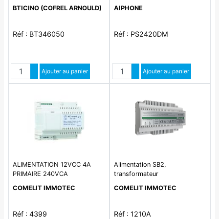
110V à 240V 27V= 1,2A - 8
BTICINO (COFREL ARNOULD)
AIPHONE
modules
Réf : BT346050
Réf : PS2420DM
Quantité
Quantité
Augmenter quantité
Ajouter au panier
Augmenter quantité
Ajouter au panier
Diminuer quantité
Diminuer quantité
ALIMENTATION 12VCC 4A
Alimentation SB2,
PRIMAIRE 240VCA
transformateur
COMELIT IMMOTEC
COMELIT IMMOTEC
Réf : 4399
Réf : 1210A