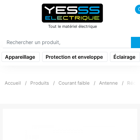
icon menu burger
Tout le matériel électrique
Appareillage
Protection et enveloppe
Éclairage
Accueil
Produits
Courant faible
Antenne
Réce