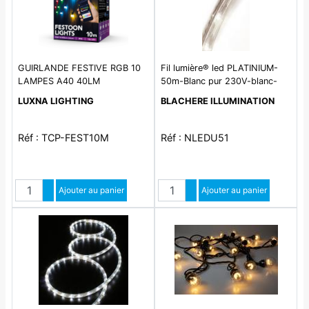
GUIRLANDE FESTIVE RGB 10
Fil lumière® led PLATINIUM-
LAMPES A40 40LM
50m-Blanc pur 230V-blanc-
ø12mm-avec accessoires
LUXNA LIGHTING
BLACHERE ILLUMINATION
Réf : TCP-FEST10M
Réf : NLEDU51
Quantité
Quantité
Augmenter quantité
Ajouter au panier
Augmenter quantité
Ajouter au panier
Diminuer quantité
Diminuer quantité