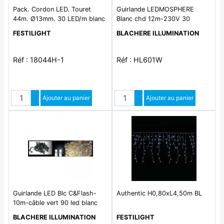
Pack. Cordon LED. Touret
Guirlande LEDMOSPHERE
44m. Ø13mm. 30 LED/m blanc
Blanc chd 12m-230V 30
fixe
lampes blanc chaud - Fixe
FESTILIGHT
BLACHERE ILLUMINATION
Réf : 18044H-1
Réf : HL601W
Quantité
Quantité
Augmenter quantité
Ajouter au panier
Augmenter quantité
Ajouter au panier
Diminuer quantité
Diminuer quantité
Guirlande LED Blc C&Flash-
Authentic H0,80xL4,50m BL
10m-câble vert 90 led blanc
chaud + 10 flash blanc pur
BLACHERE ILLUMINATION
FESTILIGHT