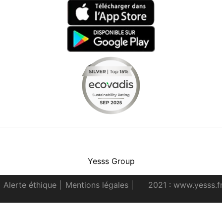
Facebook
Instagram
Youtube
LinkedIn
Yesss Group
Alerte éthique
|
Mentions légales
|
2021 : www.yesss.f