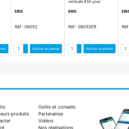
verticale 63A pour
ERIS
ERIS
ERI
Réf : 06052
Réf : 06032ER
Réf
Quantité
Quantité
Qua
ntité
nier
Augmenter quantité
Ajouter au panier
Augmenter quantité
Ajouter au panier
antité
Diminuer quantité
Diminuer quantité
its
Outils et conseils
eurs produits
Partenaires
acter
Vidéos
nt
Nos réalisations