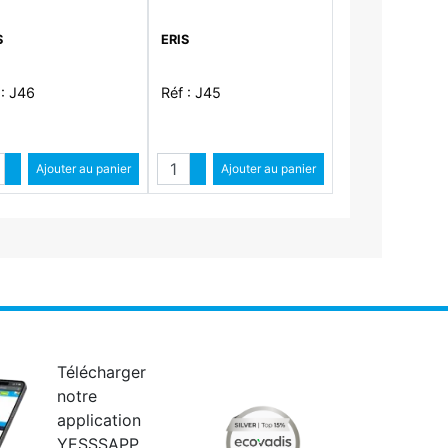
S
ERIS
 : J46
Réf : J45
ntité
Quantité
Augmenter quantité
Ajouter au panier
Augmenter quantité
Ajouter au panier
Diminuer quantité
Diminuer quantité
Télécharger
notre
application
YESSSAPP