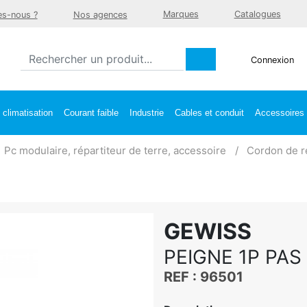
Marques
Catalogues
s-nous ?
Nos agences
Connexion
climatisation
Courant faible
Industrie
Cables et conduit
Accessoires e
Pc modulaire, répartiteur de terre, accessoire
Cordon de r
GEWISS
PEIGNE 1P PAS
REF : 96501