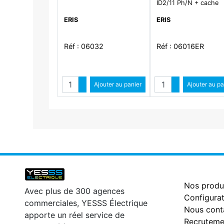
ID2/11 Ph/N + cache
ERIS
ERIS
Réf : 06032
Réf : 06016ER
Quantité
Quantité
Augmenter quantité
Ajouter au panier
Augmenter qua
Ajouter au pa
Diminuer quantité
Diminuer qu
Nos produ
Avec plus de 300 agences
Configurat
commerciales, YESSS Électrique
Nous cont
apporte un réel service de
Recruteme