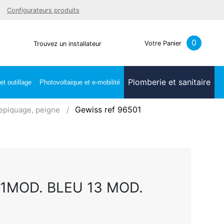
Facebook
Youtube
LinkedIn
Instagra
Configurateurs produits
0
Votre Panier
Trouvez un installateur
Plomberie et sanitaire
t outillage
Photovoltaique et e-mobilité
Gewiss ref 96501
epiquage, peigne
 1MOD. BLEU 13 MOD.