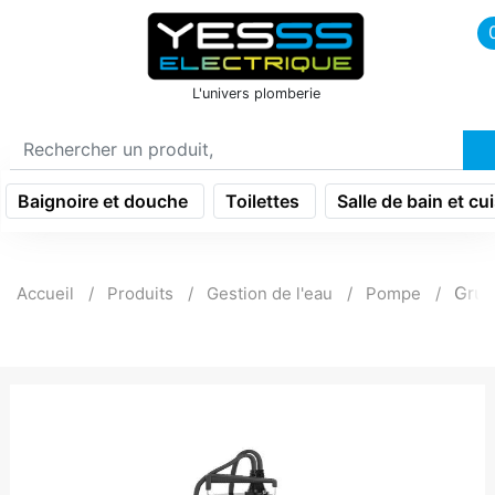
icon menu burger
L'univers plomberie
Baignoire et douche
Toilettes
Salle de bain et cu
Grun
Accueil
Produits
Gestion de l'eau
Pompe