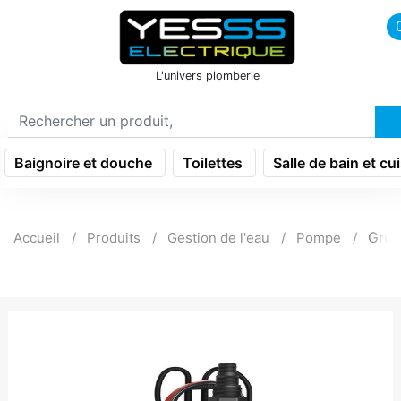
icon menu burger
L'univers plomberie
Baignoire et douche
Toilettes
Salle de bain et cu
Grun
Accueil
Produits
Gestion de l'eau
Pompe