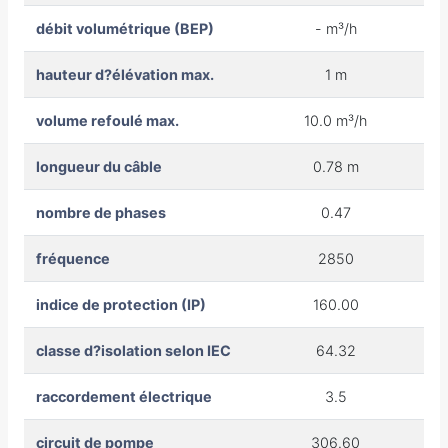
débit volumétrique (BEP)
- m³/h
hauteur d?élévation max.
1 m
volume refoulé max.
10.0 m³/h
longueur du câble
0.78 m
nombre de phases
0.47
fréquence
2850
indice de protection (IP)
160.00
classe d?isolation selon IEC
64.32
raccordement électrique
3.5
circuit de pompe
306.60